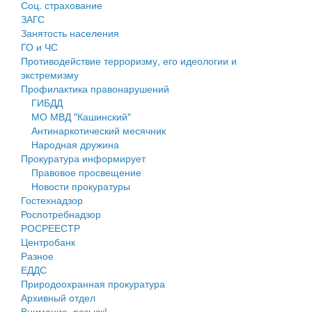
Соц. страхование
Персональные данные
ЗАГС
Занятость населения
Оценка регулирующего воздействия
ГО и ЧС
Противодействие терроризму, его идеологии и
Деятельность МУ
экстремизму
Профилактика правонарушений
Нормативы градостроительного проектирования
ГИБДД
МО МВД "Кашинский"
Правила землепользования и застройки
Антинаркотический месячник
Народная дружина
Генеральные планы
Прокуратура информирует
Правовое просвещение
Проекты планировки территории
Новости прокуратуры
Гостехнадзор
Собрание депутатов
Роспотребнадзор
РОСРЕЕСТР
Городское поселение
Центробанк
Разное
Сельские поселения
ЕДДС
Природоохранная прокуратура
Архивный отдел
Внимание, розыск!