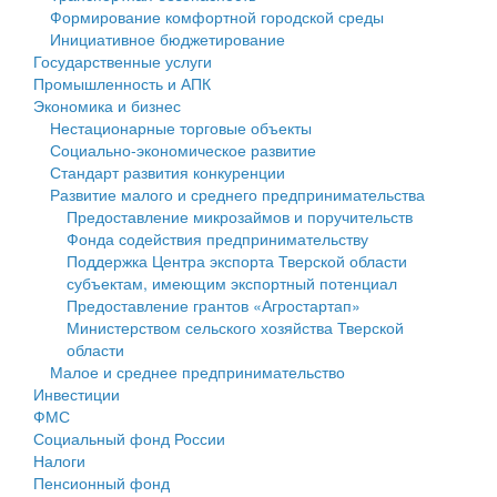
Формирование комфортной городской среды
Государственные услуги
Символика
муниципального округа Тверской области
Финансовое управление
Инициативное бюджетирование
Государственные услуги
Промышленность и АПК
Устав
Администрация Кашинского муниципального округа
Бюджет для граждан
Промышленность и АПК
Экономика и бизнес
Экономика и бизнес
Гостям округа
Тверской области
Имущество
Нестационарные торговые объекты
Социально-экономическое развитие
...
Туризм
Управление сельскими территориями
Выявление правообладателей ранее учтенных
Стандарт развития конкуренции
Развитие малого и среднего предпринимательства
Культура
Открытые данные
объектов недвижимости
Предоставление микрозаймов и поручительств
Фонда содействия предпринимательству
Образование
Работа с обращениями граждан
Имущественная поддержка субъектов малого и
Поддержка Центра экспорта Тверской области
субъектам, имеющим экспортный потенциал
Здравоохранение
Муниципальный контроль
среднего предпринимательства
Предоставление грантов «Агростартап»
Министерством сельского хозяйства Тверской
Социальная защита
Муниципальные услуги
Информационная поддержка субъектов малого и
области
Малое и среднее предпринимательство
Фотоальбом
Проекты административных регламентов
среднего предпринимательства
Инвестиции
ФМС
Антимонопольный комплаенс
Муниципальные программы
Социальный фонд России
Налоги
Противодействие коррупции
Контрольно-счетная палата
Пенсионный фонд