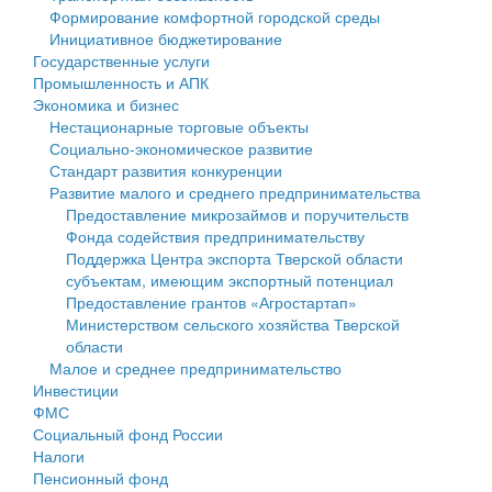
Формирование комфортной городской среды
Государственные услуги
Символика
муниципального округа Тверской области
Финансовое управление
Инициативное бюджетирование
Государственные услуги
Промышленность и АПК
Устав
Администрация Кашинского муниципального округа
Бюджет для граждан
Промышленность и АПК
Экономика и бизнес
Экономика и бизнес
Гостям округа
Тверской области
Имущество
Нестационарные торговые объекты
Социально-экономическое развитие
...
Туризм
Управление сельскими территориями
Выявление правообладателей ранее учтенных
Стандарт развития конкуренции
Развитие малого и среднего предпринимательства
Культура
Открытые данные
объектов недвижимости
Предоставление микрозаймов и поручительств
Фонда содействия предпринимательству
Образование
Работа с обращениями граждан
Имущественная поддержка субъектов малого и
Поддержка Центра экспорта Тверской области
субъектам, имеющим экспортный потенциал
Здравоохранение
Муниципальный контроль
среднего предпринимательства
Предоставление грантов «Агростартап»
Министерством сельского хозяйства Тверской
Социальная защита
Муниципальные услуги
Информационная поддержка субъектов малого и
области
Малое и среднее предпринимательство
Фотоальбом
Проекты административных регламентов
среднего предпринимательства
Инвестиции
ФМС
Антимонопольный комплаенс
Муниципальные программы
Социальный фонд России
Налоги
Противодействие коррупции
Контрольно-счетная палата
Пенсионный фонд