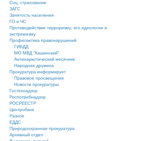
Соц. страхование
Персональные данные
ЗАГС
Занятость населения
Оценка регулирующего воздействия
ГО и ЧС
Противодействие терроризму, его идеологии и
Деятельность МУ
экстремизму
Профилактика правонарушений
Нормативы градостроительного проектирования
ГИБДД
МО МВД "Кашинский"
Правила землепользования и застройки
Антинаркотический месячник
Народная дружина
Генеральные планы
Прокуратура информирует
Правовое просвещение
Проекты планировки территории
Новости прокуратуры
Гостехнадзор
Собрание депутатов
Роспотребнадзор
РОСРЕЕСТР
Городское поселение
Центробанк
Разное
Сельские поселения
ЕДДС
Природоохранная прокуратура
Архивный отдел
Внимание, розыск!