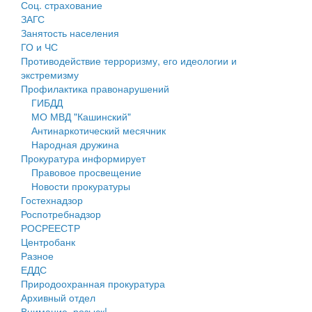
Соц. страхование
Персональные данные
ЗАГС
Занятость населения
Оценка регулирующего воздействия
ГО и ЧС
Противодействие терроризму, его идеологии и
Деятельность МУ
экстремизму
Профилактика правонарушений
Нормативы градостроительного проектирования
ГИБДД
МО МВД "Кашинский"
Правила землепользования и застройки
Антинаркотический месячник
Народная дружина
Генеральные планы
Прокуратура информирует
Правовое просвещение
Проекты планировки территории
Новости прокуратуры
Гостехнадзор
Собрание депутатов
Роспотребнадзор
РОСРЕЕСТР
Городское поселение
Центробанк
Разное
Сельские поселения
ЕДДС
Природоохранная прокуратура
Архивный отдел
Внимание, розыск!