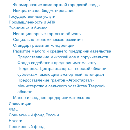
Формирование комфортной городской среды
Государственные услуги
Символика
муниципального округа Тверской области
Финансовое управление
Инициативное бюджетирование
Государственные услуги
Промышленность и АПК
Устав
Администрация Кашинского муниципального округа
Бюджет для граждан
Промышленность и АПК
Экономика и бизнес
Экономика и бизнес
Гостям округа
Тверской области
Имущество
Нестационарные торговые объекты
Социально-экономическое развитие
...
Туризм
Управление сельскими территориями
Выявление правообладателей ранее учтенных
Стандарт развития конкуренции
Развитие малого и среднего предпринимательства
Культура
Открытые данные
объектов недвижимости
Предоставление микрозаймов и поручительств
Фонда содействия предпринимательству
Образование
Работа с обращениями граждан
Имущественная поддержка субъектов малого и
Поддержка Центра экспорта Тверской области
субъектам, имеющим экспортный потенциал
Здравоохранение
Муниципальный контроль
среднего предпринимательства
Предоставление грантов «Агростартап»
Министерством сельского хозяйства Тверской
Социальная защита
Муниципальные услуги
Информационная поддержка субъектов малого и
области
Малое и среднее предпринимательство
Фотоальбом
Проекты административных регламентов
среднего предпринимательства
Инвестиции
ФМС
Антимонопольный комплаенс
Муниципальные программы
Социальный фонд России
Налоги
Противодействие коррупции
Контрольно-счетная палата
Пенсионный фонд