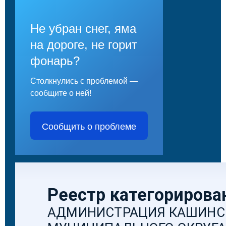
Не убран снег, яма
на дороге, не горит
фонарь?
Столкнулись с проблемой —
сообщите о ней!
Сообщить о проблеме