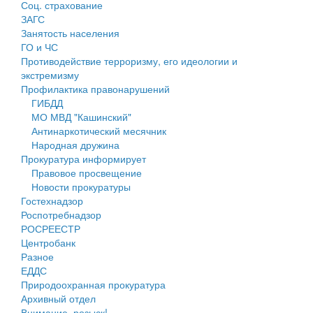
Соц. страхование
Персональные данные
ЗАГС
Занятость населения
Оценка регулирующего воздействия
ГО и ЧС
Противодействие терроризму, его идеологии и
Деятельность МУ
экстремизму
Профилактика правонарушений
Нормативы градостроительного проектирования
ГИБДД
МО МВД "Кашинский"
Правила землепользования и застройки
Антинаркотический месячник
Народная дружина
Генеральные планы
Прокуратура информирует
Правовое просвещение
Проекты планировки территории
Новости прокуратуры
Гостехнадзор
Собрание депутатов
Роспотребнадзор
РОСРЕЕСТР
Городское поселение
Центробанк
Разное
Сельские поселения
ЕДДС
Природоохранная прокуратура
Архивный отдел
Внимание, розыск!