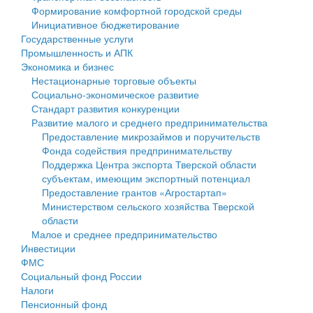
Формирование комфортной городской среды
Государственные услуги
Символика
муниципального округа Тверской области
Финансовое управление
Инициативное бюджетирование
Государственные услуги
Промышленность и АПК
Устав
Администрация Кашинского муниципального округа
Бюджет для граждан
Промышленность и АПК
Экономика и бизнес
Экономика и бизнес
Гостям округа
Тверской области
Имущество
Нестационарные торговые объекты
Социально-экономическое развитие
...
Туризм
Управление сельскими территориями
Выявление правообладателей ранее учтенных
Стандарт развития конкуренции
Развитие малого и среднего предпринимательства
Культура
Открытые данные
объектов недвижимости
Предоставление микрозаймов и поручительств
Фонда содействия предпринимательству
Образование
Работа с обращениями граждан
Имущественная поддержка субъектов малого и
Поддержка Центра экспорта Тверской области
субъектам, имеющим экспортный потенциал
Здравоохранение
Муниципальный контроль
среднего предпринимательства
Предоставление грантов «Агростартап»
Министерством сельского хозяйства Тверской
Социальная защита
Муниципальные услуги
Информационная поддержка субъектов малого и
области
Малое и среднее предпринимательство
Фотоальбом
Проекты административных регламентов
среднего предпринимательства
Инвестиции
ФМС
Антимонопольный комплаенс
Муниципальные программы
Социальный фонд России
Налоги
Противодействие коррупции
Контрольно-счетная палата
Пенсионный фонд