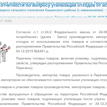
ной инфраструктуры Кашинского муниципального округа Тверской
отчетности по вопросу утилизации отходов от и
ицкого сельского поселения Кашинского района (с изменениями)
-
шинского муниципального округа Тверской области от 26.06.2026
17, 16:03
Согласно п.1 ст.24.2 Федерального закона от 24
потребления» (далее - Закон) производители, импор
отходов от использования этих товаров в соответст
распоряжением Правительства Российской Федерации о
04.12.2015 №2491-р.
Перечень готовых товаров, включая упаковку, подлежа
свойств, утвержден распоряжением Правительства Росси
Перечень).
Производитель, импортер товара, указанного в Перечне
 импортером не обеспечивается самостоятельная утилизация отход
товаров и упаковки товаров производителям, импортерам товаров,
естве выпущенных в обращение на территории Российской Фед
 упаковки таких товаров, подлежащих утилизации после утраты 
становлением Правительства Российской Федерации от 24.