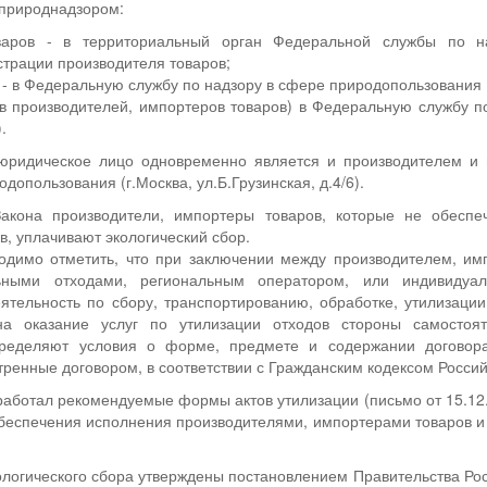
природнадзором:
варов - в территориальный орган Федеральной службы по н
страции производителя товаров;
- в Федеральную службу по надзору в сфере природопользования (г.
в производителей, импортеров товаров) в Федеральную службу по
.
юридическое лицо одновременно является и производителем и
допользования (г.Москва, ул.Б.Грузинская, д.4/6).
Закона производители, импортеры товаров, которые не обесп
в, уплачивают экологический сбор.
димо отметить, что при заключении между производителем, и
ьными отходами, региональным оператором, или индивидуа
тельность по сбору, транспортированию, обработке, утилизаци
 на оказание услуг по утилизации отходов стороны самостоя
определяют условия о форме, предмете и содержании договор
ренные договором, в соответствии с Гражданским кодексом Росси
аботал рекомендуемые формы актов утилизации (письмо от 15.12
беспечения исполнения производителями, импортерами товаров и
логического сбора утверждены постановлением Правительства Рос