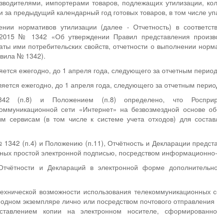
зводителями, импортерами товаров, подлежащих утилизации, ко
 за предыдущий календарный год готовых товаров, в том числе уп
ении нормативов утилизации (далее - Отчетность) в соответст
.2015 № 1342 «Об утверждении Правил представления произв
аты ими потребительских свойств, отчетности о выполнении норма
авила № 1342).
яется ежегодно, до 1 апреля года, следующего за отчетным период
яется ежегодно, до 1 апреля года, следующего за отчетным период
 (п.8) и Положением (п.8) определено, что Роспри
ммуникационной сети «Интернет» на безвозмездной основе об
ым сервисам (в том числе к системе учета отходов) для соста
1342 (п.4) и Положению (п.11), Отчётность и Декларации предс
нных простой электронной подписью, посредством информационно
Отчётности и Деклараций в электронной форме дополнительн
 технической возможности использования телекоммуникационных с
одном экземпляре лично или посредством почтового отправления 
ставлением копии на электронном носителе, сформированно