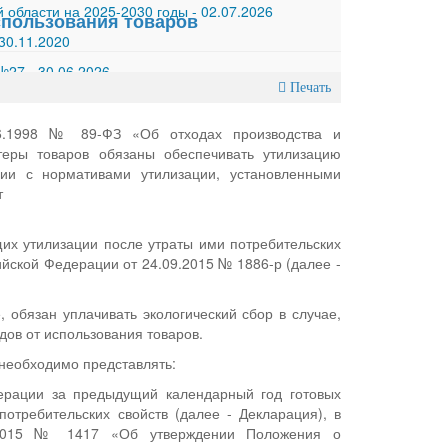
 области на 2025-2030 годы
-
02.07.2026
спользования товаров
30.11.2020
 №27
-
30.06.2026
Печать
.06.1998 № 89-ФЗ «Об отходах производства и
теры товаров обязаны обеспечивать утилизацию
вии с нормативами утилизации, установленными
т
щих утилизации после утраты ими потребительских
йской Федерации от 24.09.2015 № 1886-р (далее -
, обязан уплачивать экологический сбор в случае,
ов от использования товаров.
 необходимо представлять:
ерации за предыдущий календарный год готовых
потребительских свойств (далее - Декларация), в
12.2015 № 1417 «Об утверждении Положения о