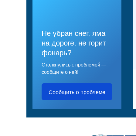
Не убран снег, яма
на дороге, не горит
фонарь?
Столкнулись с проблемой —
сообщите о ней!
Сообщить о проблеме