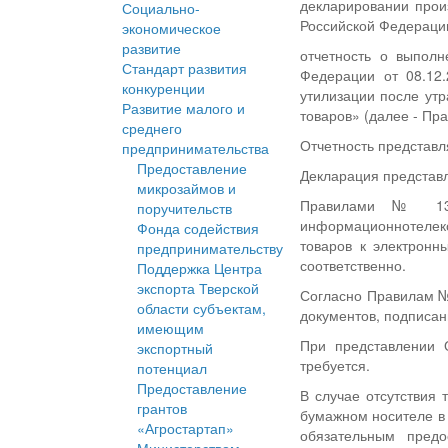
декларировании прои
Социально-
Российской Федерации
экономическое
развитие
отчетность о выполн
Стандарт развития
Федерации от 08.12
конкуренции
утилизации после утр
Развитие малого и
товаров» (далее - Пр
среднего
Отчетность представл
предпринимательства
Предоставление
Декларация представл
микрозаймов и
Правилами № 1342
поручительств
информационнотелеко
Фонда содействия
товаров к электронн
предпринимательству
соответственно.
Поддержка Центра
экспорта Тверской
Согласно Правилам № 
области субъектам,
документов, подписа
имеющим
При представлении 
экспортный
требуется.
потенциал
Предоставление
В случае отсутствия
грантов
бумажном носителе в 
«Агростартап»
обязательным предо