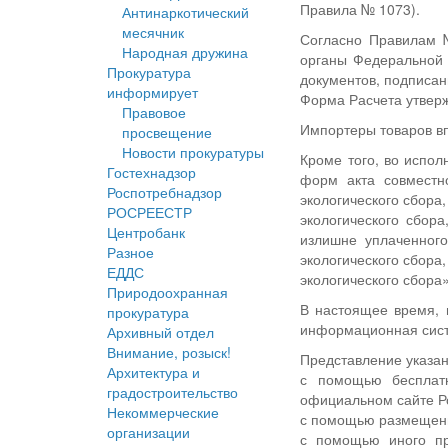
Правила № 1073).
Антинаркотический
месячник
Согласно Правилам №
Народная дружина
органы Федеральной 
Прокуратура
документов, подписан
информирует
Форма Расчета утверж
Правовое
Импортеры товаров вп
просвещение
Новости прокуратуры
Кроме того, во испо
Гостехнадзор
форм акта совместн
Роспотребнадзор
экологического сбора
РОСРЕЕСТР
экологического сбора
Центробанк
излишне уплаченного
Разное
экологического сбора
ЕДДС
экологического сбора
Природоохранная
В настоящее время, 
прокуратура
информационная систе
Архивный отдел
Внимание, розыск!
Представление указан
Архитектура и
с помощью бесплатн
градостроительство
официальном сайте Р
Некоммерческие
с помощью размещенн
организации
с помощью иного пр