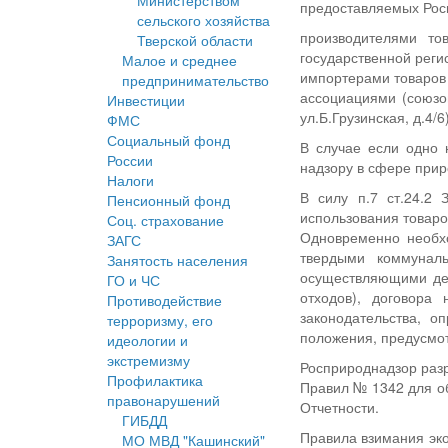
Министерством
предоставляемых Рос
сельского хозяйства
производителями то
Тверской области
государственной реги
Малое и среднее
импортерами товаров 
предпринимательство
ассоциациями (союзо
Инвестиции
ул.Б.Грузинская, д.4/6)
ФМС
Социальный фонд
В случае если одно 
России
надзору в сфере приро
Налоги
В силу п.7 ст.24.2 
Пенсионный фонд
использования товаро
Соц. страхование
Одновременно необхо
ЗАГС
твердыми коммунал
Занятость населения
осуществляющими дея
ГО и ЧС
отходов), договора
Противодействие
законодательства, 
терроризму, его
положения, предусмот
идеологии и
экстремизму
Росприроднадзор разр
Профилактика
Правил № 1342 для о
правонарушений
Отчетности.
ГИБДД
Правила взимания эко
МО МВД "Кашинский"