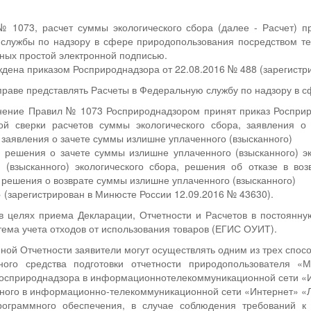
 1073, расчет суммы экологического сбора (далее - Расчет) п
службы по надзору в сфере природопользования посредством т
ных простой электронной подписью.
дена приказом Росприроднадзора от 22.08.2016 № 488 (зарегистр
раве представлять Расчеты в Федеральную службу по надзору в 
лнение Правил № 1073 Росприроднадзором принят приказ Роспри
ой сверки расчетов суммы экологического сбора, заявления о
, заявления о зачете суммы излишне уплаченного (взысканного)
, решения о зачете суммы излишне уплаченного (взысканного) э
 (взысканного) экологического сбора, решения об отказе в во
, решения о возврате суммы излишне уплаченного (взысканного)
» (зарегистрирован в Минюсте России 12.09.2016 № 43630).
в целях приема Декларации, Отчетности и Расчетов в постоянну
ма учета отходов от использования товаров (ЕГИС ОУИТ).
ной Отчетности заявители могут осуществлять одним из трех спосо
ого средства подготовки отчетности природопользователя «М
осприроднадзора в информационнотелекоммуникационной сети «И
ого в информационно-телекоммуникационной сети «Интернет» «Л
ограммного обеспечения, в случае соблюдения требований к