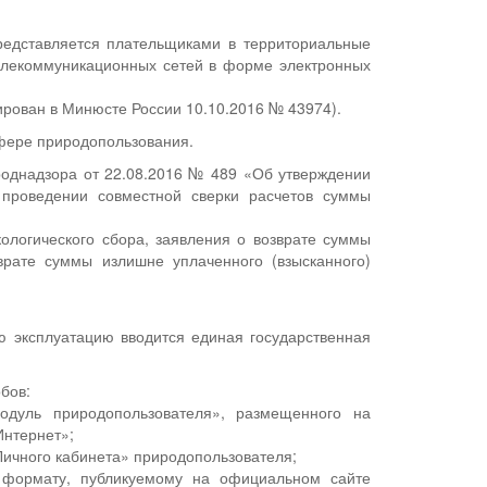
редставляется плательщиками в территориальные
елекоммуникационных сетей в форме электронных
ирован в Минюсте России 10.10.2016 № 43974).
сфере природопользования.
роднадзора от 22.08.2016 № 489 «Об утверждении
 проведении совместной сверки расчетов суммы
кологического сбора, заявления о возврате суммы
зврате суммы излишне уплаченного (взысканного)
ю эксплуатацию вводится единая государственная
бов:
одуль природопользователя», размещенного на
нтернет»;
ичного кабинета» природопользователя;
 формату, публикуемому на официальном сайте