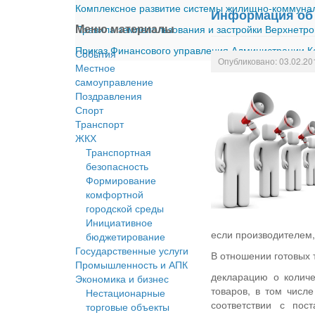
Комплексное развитие системы жилищно-коммуналь
Информация об 
Меню материалы
Правила землепользования и застройки Верхнетро
Приказ Финансового управления Администрации Ка
События
Опубликовано: 03.02.20
Местное
cамоуправление
Поздравления
Спорт
Транспорт
ЖКХ
Транспортная
безопасность
Формирование
комфортной
городской среды
Инициативное
если производителем,
бюджетирование
Государственные услуги
В отношении готовых 
Промышленность и АПК
декларацию о колич
Экономика и бизнес
товаров, в том числе
Нестационарные
соответствии с по
торговые объекты