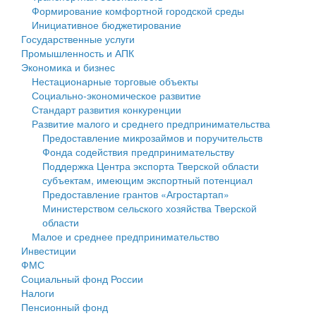
Формирование комфортной городской среды
Государственные услуги
Символика
муниципального округа Тверской области
Финансовое управление
Инициативное бюджетирование
Государственные услуги
Промышленность и АПК
Устав
Администрация Кашинского муниципального округа
Бюджет для граждан
Промышленность и АПК
Экономика и бизнес
Экономика и бизнес
Гостям округа
Тверской области
Имущество
Нестационарные торговые объекты
Социально-экономическое развитие
...
Туризм
Управление сельскими территориями
Выявление правообладателей ранее учтенных
Стандарт развития конкуренции
Развитие малого и среднего предпринимательства
Культура
Открытые данные
объектов недвижимости
Предоставление микрозаймов и поручительств
Фонда содействия предпринимательству
Образование
Работа с обращениями граждан
Имущественная поддержка субъектов малого и
Поддержка Центра экспорта Тверской области
субъектам, имеющим экспортный потенциал
Здравоохранение
Муниципальный контроль
среднего предпринимательства
Предоставление грантов «Агростартап»
Министерством сельского хозяйства Тверской
Социальная защита
Муниципальные услуги
Информационная поддержка субъектов малого и
области
Малое и среднее предпринимательство
Фотоальбом
Проекты административных регламентов
среднего предпринимательства
Инвестиции
ФМС
Антимонопольный комплаенс
Муниципальные программы
Социальный фонд России
Налоги
Противодействие коррупции
Контрольно-счетная палата
Пенсионный фонд