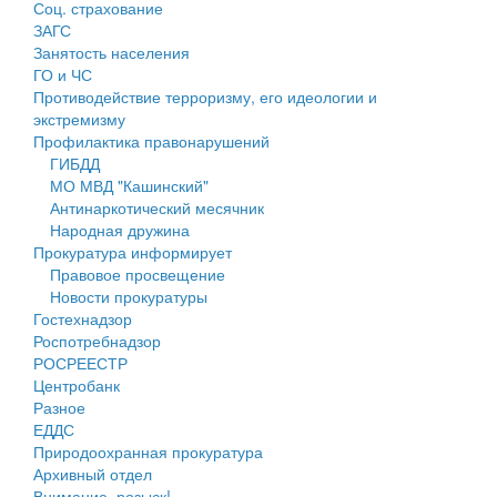
Соц. страхование
Персональные данные
ЗАГС
Занятость населения
Оценка регулирующего воздействия
ГО и ЧС
Противодействие терроризму, его идеологии и
Деятельность МУ
экстремизму
Профилактика правонарушений
Нормативы градостроительного проектирования
ГИБДД
МО МВД "Кашинский"
Правила землепользования и застройки
Антинаркотический месячник
Народная дружина
Генеральные планы
Прокуратура информирует
Правовое просвещение
Проекты планировки территории
Новости прокуратуры
Гостехнадзор
Собрание депутатов
Роспотребнадзор
РОСРЕЕСТР
Городское поселение
Центробанк
Разное
Сельские поселения
ЕДДС
Природоохранная прокуратура
Архивный отдел
Внимание, розыск!