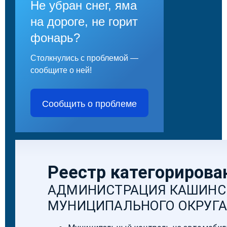
Не убран снег, яма
на дороге, не горит
фонарь?
Столкнулись с проблемой —
сообщите о ней!
Сообщить о проблеме