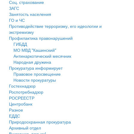
Соц. страхование
Персональные данные
ЗАГС
Занятость населения
Оценка регулирующего воздействия
ГО и ЧС
Противодействие терроризму, его идеологии и
Деятельность МУ
экстремизму
Профилактика правонарушений
Нормативы градостроительного проектирования
ГИБДД
МО МВД "Кашинский"
Правила землепользования и застройки
Антинаркотический месячник
Народная дружина
Генеральные планы
Прокуратура информирует
Правовое просвещение
Проекты планировки территории
Новости прокуратуры
Гостехнадзор
Собрание депутатов
Роспотребнадзор
РОСРЕЕСТР
Городское поселение
Центробанк
Разное
Сельские поселения
ЕДДС
Природоохранная прокуратура
Архивный отдел
Внимание, розыск!