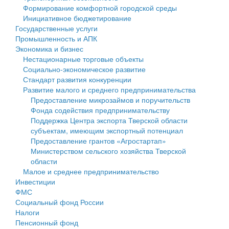
Формирование комфортной городской среды
Государственные услуги
Символика
муниципального округа Тверской области
Финансовое управление
Инициативное бюджетирование
Государственные услуги
Промышленность и АПК
Устав
Администрация Кашинского муниципального округа
Бюджет для граждан
Промышленность и АПК
Экономика и бизнес
Экономика и бизнес
Гостям округа
Тверской области
Имущество
Нестационарные торговые объекты
Социально-экономическое развитие
...
Туризм
Управление сельскими территориями
Выявление правообладателей ранее учтенных
Стандарт развития конкуренции
Развитие малого и среднего предпринимательства
Культура
Открытые данные
объектов недвижимости
Предоставление микрозаймов и поручительств
Фонда содействия предпринимательству
Образование
Работа с обращениями граждан
Имущественная поддержка субъектов малого и
Поддержка Центра экспорта Тверской области
субъектам, имеющим экспортный потенциал
Здравоохранение
Муниципальный контроль
среднего предпринимательства
Предоставление грантов «Агростартап»
Министерством сельского хозяйства Тверской
Социальная защита
Муниципальные услуги
Информационная поддержка субъектов малого и
области
Малое и среднее предпринимательство
Фотоальбом
Проекты административных регламентов
среднего предпринимательства
Инвестиции
ФМС
Антимонопольный комплаенс
Муниципальные программы
Социальный фонд России
Налоги
Противодействие коррупции
Контрольно-счетная палата
Пенсионный фонд