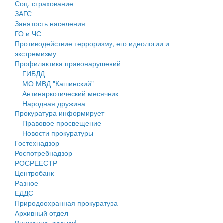
Соц. страхование
Персональные данные
ЗАГС
Занятость населения
Оценка регулирующего воздействия
ГО и ЧС
Противодействие терроризму, его идеологии и
Деятельность МУ
экстремизму
Профилактика правонарушений
Нормативы градостроительного проектирования
ГИБДД
МО МВД "Кашинский"
Правила землепользования и застройки
Антинаркотический месячник
Народная дружина
Генеральные планы
Прокуратура информирует
Правовое просвещение
Проекты планировки территории
Новости прокуратуры
Гостехнадзор
Собрание депутатов
Роспотребнадзор
РОСРЕЕСТР
Городское поселение
Центробанк
Разное
Сельские поселения
ЕДДС
Природоохранная прокуратура
Архивный отдел
Внимание, розыск!