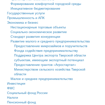
Формирование комфортной городской среды
Государственные услуги
Символика
муниципального округа Тверской области
Финансовое управление
Инициативное бюджетирование
Государственные услуги
Промышленность и АПК
Устав
Администрация Кашинского муниципального округа
Бюджет для граждан
Промышленность и АПК
Экономика и бизнес
Экономика и бизнес
Гостям округа
Тверской области
Имущество
Нестационарные торговые объекты
Социально-экономическое развитие
...
Туризм
Управление сельскими территориями
Выявление правообладателей ранее учтенных
Стандарт развития конкуренции
Развитие малого и среднего предпринимательства
Культура
Открытые данные
объектов недвижимости
Предоставление микрозаймов и поручительств
Фонда содействия предпринимательству
Образование
Работа с обращениями граждан
Имущественная поддержка субъектов малого и
Поддержка Центра экспорта Тверской области
субъектам, имеющим экспортный потенциал
Здравоохранение
Муниципальный контроль
среднего предпринимательства
Предоставление грантов «Агростартап»
Министерством сельского хозяйства Тверской
Социальная защита
Муниципальные услуги
Информационная поддержка субъектов малого и
области
Малое и среднее предпринимательство
Фотоальбом
Проекты административных регламентов
среднего предпринимательства
Инвестиции
ФМС
Антимонопольный комплаенс
Муниципальные программы
Социальный фонд России
Налоги
Противодействие коррупции
Контрольно-счетная палата
Пенсионный фонд