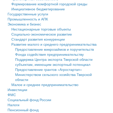
Формирование комфортной городской среды
Государственные услуги
Символика
муниципального округа Тверской области
Финансовое управление
Инициативное бюджетирование
Государственные услуги
Промышленность и АПК
Устав
Администрация Кашинского муниципального округа
Бюджет для граждан
Промышленность и АПК
Экономика и бизнес
Экономика и бизнес
Гостям округа
Тверской области
Имущество
Нестационарные торговые объекты
Социально-экономическое развитие
...
Туризм
Управление сельскими территориями
Выявление правообладателей ранее учтенных
Стандарт развития конкуренции
Развитие малого и среднего предпринимательства
Культура
Открытые данные
объектов недвижимости
Предоставление микрозаймов и поручительств
Фонда содействия предпринимательству
Образование
Работа с обращениями граждан
Имущественная поддержка субъектов малого и
Поддержка Центра экспорта Тверской области
субъектам, имеющим экспортный потенциал
Здравоохранение
Муниципальный контроль
среднего предпринимательства
Предоставление грантов «Агростартап»
Министерством сельского хозяйства Тверской
Социальная защита
Муниципальные услуги
Информационная поддержка субъектов малого и
области
Малое и среднее предпринимательство
Фотоальбом
Проекты административных регламентов
среднего предпринимательства
Инвестиции
ФМС
Антимонопольный комплаенс
Муниципальные программы
Социальный фонд России
Налоги
Противодействие коррупции
Контрольно-счетная палата
Пенсионный фонд