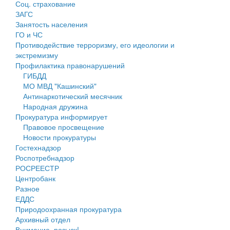
Соц. страхование
Персональные данные
ЗАГС
Занятость населения
Оценка регулирующего воздействия
ГО и ЧС
Противодействие терроризму, его идеологии и
Деятельность МУ
экстремизму
Профилактика правонарушений
Нормативы градостроительного проектирования
ГИБДД
МО МВД "Кашинский"
Правила землепользования и застройки
Антинаркотический месячник
Народная дружина
Генеральные планы
Прокуратура информирует
Правовое просвещение
Проекты планировки территории
Новости прокуратуры
Гостехнадзор
Собрание депутатов
Роспотребнадзор
РОСРЕЕСТР
Городское поселение
Центробанк
Разное
Сельские поселения
ЕДДС
Природоохранная прокуратура
Архивный отдел
Внимание, розыск!