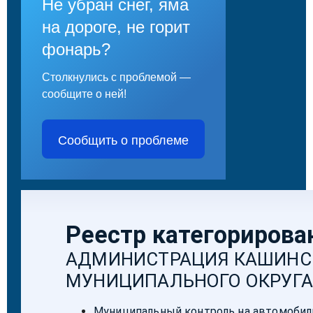
Не убран снег, яма
на дороге, не горит
фонарь?
Столкнулись с проблемой —
сообщите о ней!
Сообщить о проблеме