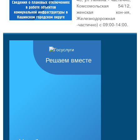
Комсомольская 54/12,
женская кон-ия,
Железнодорожная
-частично) с 09:00-14:00.
Решаем вместе