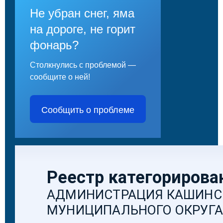
Не убран снег, яма
на дороге, не горит
фонарь?
Столкнулись с проблемой —
сообщите о ней!
Сообщить о проблеме