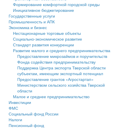
Формирование комфортной городской среды
Государственные услуги
Символика
муниципального округа Тверской области
Финансовое управление
Инициативное бюджетирование
Государственные услуги
Промышленность и АПК
Устав
Администрация Кашинского муниципального округа
Бюджет для граждан
Промышленность и АПК
Экономика и бизнес
Экономика и бизнес
Гостям округа
Тверской области
Имущество
Нестационарные торговые объекты
Социально-экономическое развитие
...
Туризм
Управление сельскими территориями
Выявление правообладателей ранее учтенных
Стандарт развития конкуренции
Развитие малого и среднего предпринимательства
Культура
Открытые данные
объектов недвижимости
Предоставление микрозаймов и поручительств
Фонда содействия предпринимательству
Образование
Работа с обращениями граждан
Имущественная поддержка субъектов малого и
Поддержка Центра экспорта Тверской области
субъектам, имеющим экспортный потенциал
Здравоохранение
Муниципальный контроль
среднего предпринимательства
Предоставление грантов «Агростартап»
Министерством сельского хозяйства Тверской
Социальная защита
Муниципальные услуги
Информационная поддержка субъектов малого и
области
Малое и среднее предпринимательство
Фотоальбом
Проекты административных регламентов
среднего предпринимательства
Инвестиции
ФМС
Антимонопольный комплаенс
Муниципальные программы
Социальный фонд России
Налоги
Противодействие коррупции
Контрольно-счетная палата
Пенсионный фонд