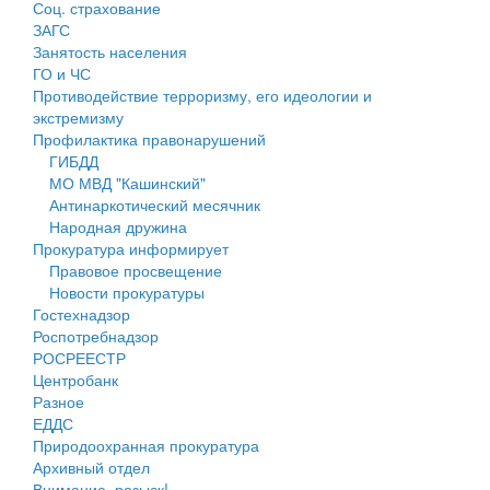
Соц. страхование
Персональные данные
ЗАГС
Занятость населения
Оценка регулирующего воздействия
ГО и ЧС
Противодействие терроризму, его идеологии и
Деятельность МУ
экстремизму
Профилактика правонарушений
Нормативы градостроительного проектирования
ГИБДД
МО МВД "Кашинский"
Правила землепользования и застройки
Антинаркотический месячник
Народная дружина
Генеральные планы
Прокуратура информирует
Правовое просвещение
Проекты планировки территории
Новости прокуратуры
Гостехнадзор
Собрание депутатов
Роспотребнадзор
РОСРЕЕСТР
Городское поселение
Центробанк
Разное
Сельские поселения
ЕДДС
Природоохранная прокуратура
Архивный отдел
Внимание, розыск!