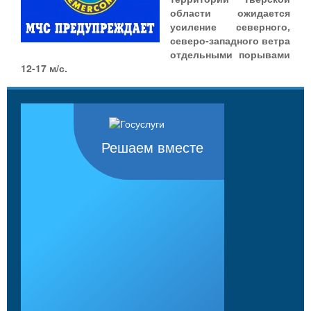
области ожидается
усиление северного,
северо-западного ветра
отдельными порывами
12-17 м/с.
Решаем вместе