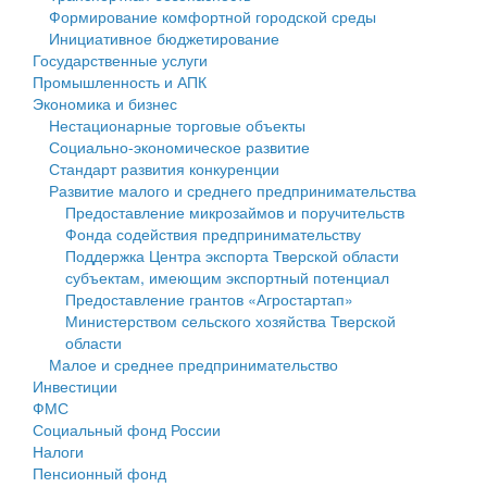
Формирование комфортной городской среды
Государственные услуги
Символика
муниципального округа Тверской области
Финансовое управление
Инициативное бюджетирование
Государственные услуги
Промышленность и АПК
Устав
Администрация Кашинского муниципального округа
Бюджет для граждан
Промышленность и АПК
Экономика и бизнес
Экономика и бизнес
Гостям округа
Тверской области
Имущество
Нестационарные торговые объекты
Социально-экономическое развитие
...
Туризм
Управление сельскими территориями
Выявление правообладателей ранее учтенных
Стандарт развития конкуренции
Развитие малого и среднего предпринимательства
Культура
Открытые данные
объектов недвижимости
Предоставление микрозаймов и поручительств
Фонда содействия предпринимательству
Образование
Работа с обращениями граждан
Имущественная поддержка субъектов малого и
Поддержка Центра экспорта Тверской области
субъектам, имеющим экспортный потенциал
Здравоохранение
Муниципальный контроль
среднего предпринимательства
Предоставление грантов «Агростартап»
Министерством сельского хозяйства Тверской
Социальная защита
Муниципальные услуги
Информационная поддержка субъектов малого и
области
Малое и среднее предпринимательство
Фотоальбом
Проекты административных регламентов
среднего предпринимательства
Инвестиции
ФМС
Антимонопольный комплаенс
Муниципальные программы
Социальный фонд России
Налоги
Противодействие коррупции
Контрольно-счетная палата
Пенсионный фонд