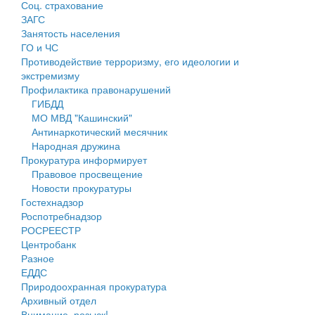
Соц. страхование
Персональные данные
ЗАГС
Занятость населения
Оценка регулирующего воздействия
ГО и ЧС
Противодействие терроризму, его идеологии и
Деятельность МУ
экстремизму
Профилактика правонарушений
Нормативы градостроительного проектирования
ГИБДД
МО МВД "Кашинский"
Правила землепользования и застройки
Антинаркотический месячник
Народная дружина
Генеральные планы
Прокуратура информирует
Правовое просвещение
Проекты планировки территории
Новости прокуратуры
Гостехнадзор
Собрание депутатов
Роспотребнадзор
РОСРЕЕСТР
Городское поселение
Центробанк
Разное
Сельские поселения
ЕДДС
Природоохранная прокуратура
Архивный отдел
Внимание, розыск!