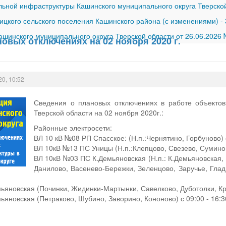
ной инфраструктуры Кашинского муниципального округа Тверской
ицкого сельского поселения Кашинского района (с изменениями)
-
шинского муниципального округа Тверской области от 26.06.2026
овых отключениях на 02 ноября 2020 г.
20, 10:52
Сведения о плановых отключениях в работе объекто
Тверской области на 02 ноября 2020г.:
Районные электросети:
ВЛ 10 кВ №08 РП Спасское: (Н.п.:Чернятино, Горбуново) 
ВЛ 10кВ №13 ПС Уницы (Н.п.:Клепцово, Свезево, Сумино,
ВЛ 10кВ №03 ПС К.Демьяновская (Н.п.: К.Демьяновская
Данилово, Васенево-Бережки, Зеленцово, Заручье, Гла
яновская (Починки, Жидинки-Мартынки, Савелково, Дуботолки, Кр. 
яновская (Петраково, Шубино, Заворино, Кононово) с 09:00 - 16:3