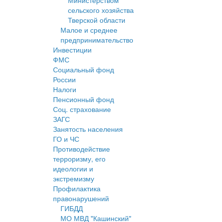
Министерством
сельского хозяйства
Тверской области
Малое и среднее
предпринимательство
Инвестиции
ФМС
Социальный фонд
России
Налоги
Пенсионный фонд
Соц. страхование
ЗАГС
Занятость населения
ГО и ЧС
Противодействие
терроризму, его
идеологии и
экстремизму
Профилактика
правонарушений
ГИБДД
МО МВД "Кашинский"