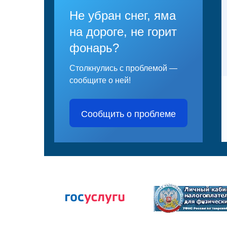
Не убран снег, яма
на дороге, не горит
фонарь?
Столкнулись с проблемой —
сообщите о ней!
Сообщить о проблеме