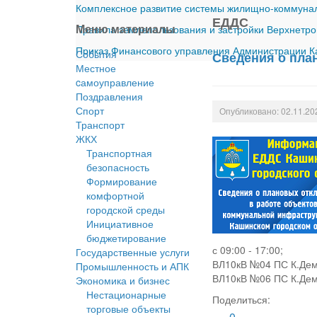
Комплексное развитие системы жилищно-коммуналь
ЕДДС
Меню материалы
Правила землепользования и застройки Верхнетро
Приказ Финансового управления Администрации Ка
События
Сведения о план
Местное
cамоуправление
Поздравления
Спорт
Опубликовано: 02.11.20
Транспорт
ЖКХ
Транспортная
безопасность
Формирование
комфортной
городской среды
Инициативное
бюджетирование
с 09:00 - 17:00;
Государственные услуги
ВЛ10кВ №04 ПС К.Демь
Промышленность и АПК
ВЛ10кВ №06 ПС К.Демь
Экономика и бизнес
Нестационарные
Поделиться:
торговые объекты
0