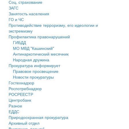
Соц. страхование
Персональные данные
ЗАГС
Занятость населения
Оценка регулирующего воздействия
ГО и ЧС
Противодействие терроризму, его идеологии и
Деятельность МУ
экстремизму
Профилактика правонарушений
Нормативы градостроительного проектирования
ГИБДД
МО МВД "Кашинский"
Правила землепользования и застройки
Антинаркотический месячник
Народная дружина
Генеральные планы
Прокуратура информирует
Правовое просвещение
Проекты планировки территории
Новости прокуратуры
Гостехнадзор
Собрание депутатов
Роспотребнадзор
РОСРЕЕСТР
Городское поселение
Центробанк
Разное
Сельские поселения
ЕДДС
Природоохранная прокуратура
Архивный отдел
Внимание, розыск!