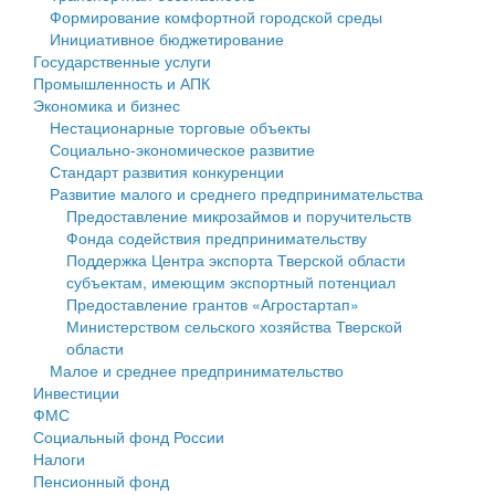
Формирование комфортной городской среды
Государственные услуги
Символика
муниципального округа Тверской области
Финансовое управление
Инициативное бюджетирование
Государственные услуги
Промышленность и АПК
Устав
Администрация Кашинского муниципального округа
Бюджет для граждан
Промышленность и АПК
Экономика и бизнес
Экономика и бизнес
Гостям округа
Тверской области
Имущество
Нестационарные торговые объекты
Социально-экономическое развитие
...
Туризм
Управление сельскими территориями
Выявление правообладателей ранее учтенных
Стандарт развития конкуренции
Развитие малого и среднего предпринимательства
Культура
Открытые данные
объектов недвижимости
Предоставление микрозаймов и поручительств
Фонда содействия предпринимательству
Образование
Работа с обращениями граждан
Имущественная поддержка субъектов малого и
Поддержка Центра экспорта Тверской области
субъектам, имеющим экспортный потенциал
Здравоохранение
Муниципальный контроль
среднего предпринимательства
Предоставление грантов «Агростартап»
Министерством сельского хозяйства Тверской
Социальная защита
Муниципальные услуги
Информационная поддержка субъектов малого и
области
Малое и среднее предпринимательство
Фотоальбом
Проекты административных регламентов
среднего предпринимательства
Инвестиции
ФМС
Антимонопольный комплаенс
Муниципальные программы
Социальный фонд России
Налоги
Противодействие коррупции
Контрольно-счетная палата
Пенсионный фонд