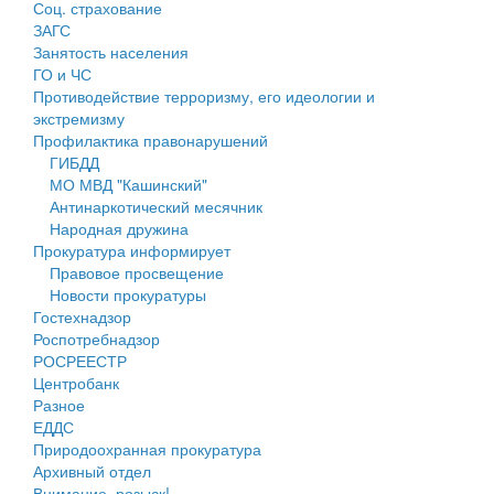
Соц. страхование
Персональные данные
ЗАГС
Занятость населения
Оценка регулирующего воздействия
ГО и ЧС
Противодействие терроризму, его идеологии и
Деятельность МУ
экстремизму
Профилактика правонарушений
Нормативы градостроительного проектирования
ГИБДД
МО МВД "Кашинский"
Правила землепользования и застройки
Антинаркотический месячник
Народная дружина
Генеральные планы
Прокуратура информирует
Правовое просвещение
Проекты планировки территории
Новости прокуратуры
Гостехнадзор
Собрание депутатов
Роспотребнадзор
РОСРЕЕСТР
Городское поселение
Центробанк
Разное
Сельские поселения
ЕДДС
Природоохранная прокуратура
Архивный отдел
Внимание, розыск!