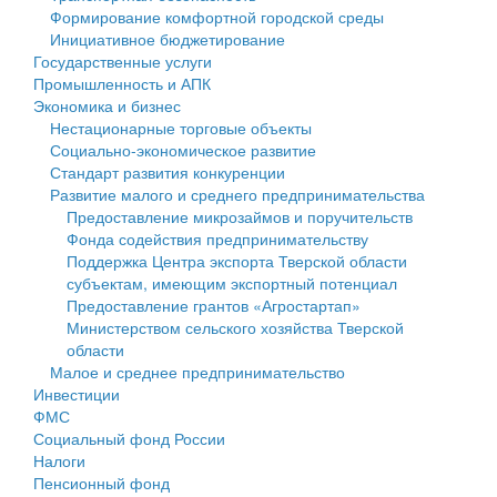
Формирование комфортной городской среды
Государственные услуги
Символика
муниципального округа Тверской области
Финансовое управление
Инициативное бюджетирование
Государственные услуги
Промышленность и АПК
Устав
Администрация Кашинского муниципального округа
Бюджет для граждан
Промышленность и АПК
Экономика и бизнес
Экономика и бизнес
Гостям округа
Тверской области
Имущество
Нестационарные торговые объекты
Социально-экономическое развитие
...
Туризм
Управление сельскими территориями
Выявление правообладателей ранее учтенных
Стандарт развития конкуренции
Развитие малого и среднего предпринимательства
Культура
Открытые данные
объектов недвижимости
Предоставление микрозаймов и поручительств
Фонда содействия предпринимательству
Образование
Работа с обращениями граждан
Имущественная поддержка субъектов малого и
Поддержка Центра экспорта Тверской области
субъектам, имеющим экспортный потенциал
Здравоохранение
Муниципальный контроль
среднего предпринимательства
Предоставление грантов «Агростартап»
Министерством сельского хозяйства Тверской
Социальная защита
Муниципальные услуги
Информационная поддержка субъектов малого и
области
Малое и среднее предпринимательство
Фотоальбом
Проекты административных регламентов
среднего предпринимательства
Инвестиции
ФМС
Антимонопольный комплаенс
Муниципальные программы
Социальный фонд России
Налоги
Противодействие коррупции
Контрольно-счетная палата
Пенсионный фонд