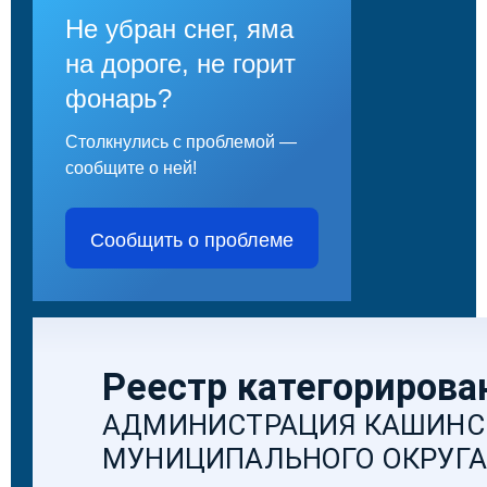
Не убран снег, яма
на дороге, не горит
фонарь?
Столкнулись с проблемой —
сообщите о ней!
Сообщить о проблеме