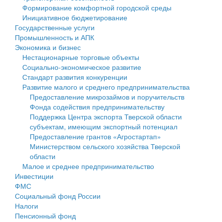
Формирование комфортной городской среды
Государственные услуги
Символика
муниципального округа Тверской области
Финансовое управление
Инициативное бюджетирование
Государственные услуги
Промышленность и АПК
Устав
Администрация Кашинского муниципального округа
Бюджет для граждан
Промышленность и АПК
Экономика и бизнес
Экономика и бизнес
Гостям округа
Тверской области
Имущество
Нестационарные торговые объекты
Социально-экономическое развитие
...
Туризм
Управление сельскими территориями
Выявление правообладателей ранее учтенных
Стандарт развития конкуренции
Развитие малого и среднего предпринимательства
Культура
Открытые данные
объектов недвижимости
Предоставление микрозаймов и поручительств
Фонда содействия предпринимательству
Образование
Работа с обращениями граждан
Имущественная поддержка субъектов малого и
Поддержка Центра экспорта Тверской области
субъектам, имеющим экспортный потенциал
Здравоохранение
Муниципальный контроль
среднего предпринимательства
Предоставление грантов «Агростартап»
Министерством сельского хозяйства Тверской
Социальная защита
Муниципальные услуги
Информационная поддержка субъектов малого и
области
Малое и среднее предпринимательство
Фотоальбом
Проекты административных регламентов
среднего предпринимательства
Инвестиции
ФМС
Антимонопольный комплаенс
Муниципальные программы
Социальный фонд России
Налоги
Противодействие коррупции
Контрольно-счетная палата
Пенсионный фонд