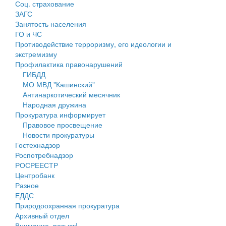
Соц. страхование
Персональные данные
ЗАГС
Занятость населения
Оценка регулирующего воздействия
ГО и ЧС
Противодействие терроризму, его идеологии и
Деятельность МУ
экстремизму
Профилактика правонарушений
Нормативы градостроительного проектирования
ГИБДД
МО МВД "Кашинский"
Правила землепользования и застройки
Антинаркотический месячник
Народная дружина
Генеральные планы
Прокуратура информирует
Правовое просвещение
Проекты планировки территории
Новости прокуратуры
Гостехнадзор
Собрание депутатов
Роспотребнадзор
РОСРЕЕСТР
Городское поселение
Центробанк
Разное
Сельские поселения
ЕДДС
Природоохранная прокуратура
Архивный отдел
Внимание, розыск!