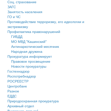
Соц. страхование
Персональные данные
ЗАГС
Занятость населения
Оценка регулирующего воздействия
ГО и ЧС
Противодействие терроризму, его идеологии и
Деятельность МУ
экстремизму
Профилактика правонарушений
Нормативы градостроительного проектирования
ГИБДД
МО МВД "Кашинский"
Правила землепользования и застройки
Антинаркотический месячник
Народная дружина
Генеральные планы
Прокуратура информирует
Правовое просвещение
Проекты планировки территории
Новости прокуратуры
Гостехнадзор
Собрание депутатов
Роспотребнадзор
РОСРЕЕСТР
Городское поселение
Центробанк
Разное
Сельские поселения
ЕДДС
Природоохранная прокуратура
Архивный отдел
Внимание, розыск!