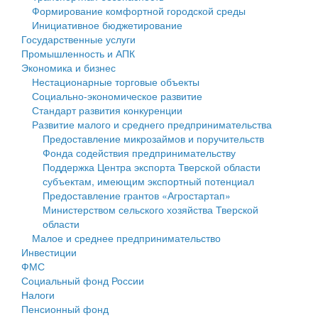
Формирование комфортной городской среды
Государственные услуги
Символика
муниципального округа Тверской области
Финансовое управление
Инициативное бюджетирование
Государственные услуги
Промышленность и АПК
Устав
Администрация Кашинского муниципального округа
Бюджет для граждан
Промышленность и АПК
Экономика и бизнес
Экономика и бизнес
Гостям округа
Тверской области
Имущество
Нестационарные торговые объекты
Социально-экономическое развитие
...
Туризм
Управление сельскими территориями
Выявление правообладателей ранее учтенных
Стандарт развития конкуренции
Развитие малого и среднего предпринимательства
Культура
Открытые данные
объектов недвижимости
Предоставление микрозаймов и поручительств
Фонда содействия предпринимательству
Образование
Работа с обращениями граждан
Имущественная поддержка субъектов малого и
Поддержка Центра экспорта Тверской области
субъектам, имеющим экспортный потенциал
Здравоохранение
Муниципальный контроль
среднего предпринимательства
Предоставление грантов «Агростартап»
Министерством сельского хозяйства Тверской
Социальная защита
Муниципальные услуги
Информационная поддержка субъектов малого и
области
Малое и среднее предпринимательство
Фотоальбом
Проекты административных регламентов
среднего предпринимательства
Инвестиции
ФМС
Антимонопольный комплаенс
Муниципальные программы
Социальный фонд России
Налоги
Противодействие коррупции
Контрольно-счетная палата
Пенсионный фонд