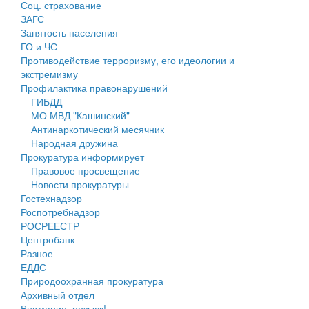
Соц. страхование
Персональные данные
ЗАГС
Занятость населения
Оценка регулирующего воздействия
ГО и ЧС
Противодействие терроризму, его идеологии и
Деятельность МУ
экстремизму
Профилактика правонарушений
Нормативы градостроительного проектирования
ГИБДД
МО МВД "Кашинский"
Правила землепользования и застройки
Антинаркотический месячник
Народная дружина
Генеральные планы
Прокуратура информирует
Правовое просвещение
Проекты планировки территории
Новости прокуратуры
Гостехнадзор
Собрание депутатов
Роспотребнадзор
РОСРЕЕСТР
Городское поселение
Центробанк
Разное
Сельские поселения
ЕДДС
Природоохранная прокуратура
Архивный отдел
Внимание, розыск!