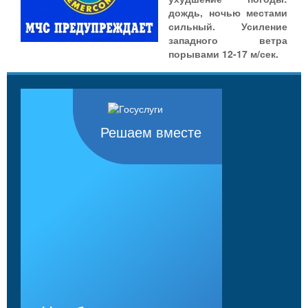
дождь, ночью местами
сильный. Усиление
западного ветра
порывами 12-17 м/сек.
Решаем вместе