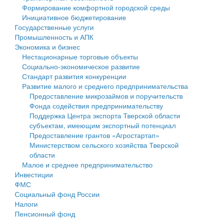
Формирование комфортной городской среды
Государственные услуги
Символика
муниципального округа Тверской области
Финансовое управление
Инициативное бюджетирование
Государственные услуги
Промышленность и АПК
Устав
Администрация Кашинского муниципального округа
Бюджет для граждан
Промышленность и АПК
Экономика и бизнес
Экономика и бизнес
Гостям округа
Тверской области
Имущество
Нестационарные торговые объекты
Социально-экономическое развитие
...
Туризм
Управление сельскими территориями
Выявление правообладателей ранее учтенных
Стандарт развития конкуренции
Развитие малого и среднего предпринимательства
Культура
Открытые данные
объектов недвижимости
Предоставление микрозаймов и поручительств
Фонда содействия предпринимательству
Образование
Работа с обращениями граждан
Имущественная поддержка субъектов малого и
Поддержка Центра экспорта Тверской области
субъектам, имеющим экспортный потенциал
Здравоохранение
Муниципальный контроль
среднего предпринимательства
Предоставление грантов «Агростартап»
Министерством сельского хозяйства Тверской
Социальная защита
Муниципальные услуги
Информационная поддержка субъектов малого и
области
Малое и среднее предпринимательство
Фотоальбом
Проекты административных регламентов
среднего предпринимательства
Инвестиции
ФМС
Антимонопольный комплаенс
Муниципальные программы
Социальный фонд России
Налоги
Противодействие коррупции
Контрольно-счетная палата
Пенсионный фонд