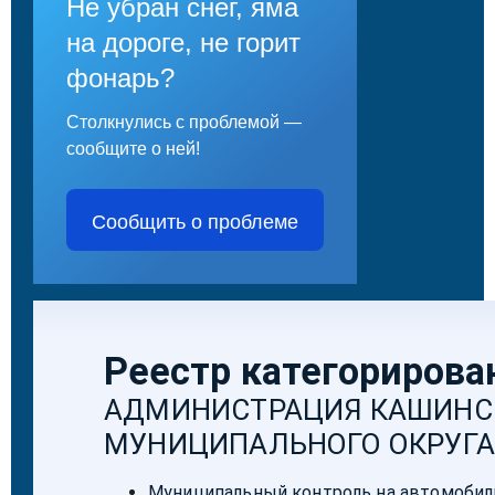
Не убран снег, яма
на дороге, не горит
фонарь?
Столкнулись с проблемой —
сообщите о ней!
Сообщить о проблеме