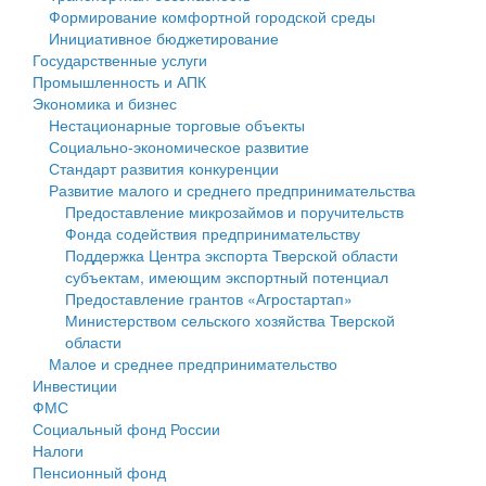
Формирование комфортной городской среды
Государственные услуги
Символика
муниципального округа Тверской области
Финансовое управление
Инициативное бюджетирование
Государственные услуги
Промышленность и АПК
Устав
Администрация Кашинского муниципального округа
Бюджет для граждан
Промышленность и АПК
Экономика и бизнес
Экономика и бизнес
Гостям округа
Тверской области
Имущество
Нестационарные торговые объекты
Социально-экономическое развитие
...
Туризм
Управление сельскими территориями
Выявление правообладателей ранее учтенных
Стандарт развития конкуренции
Развитие малого и среднего предпринимательства
Культура
Открытые данные
объектов недвижимости
Предоставление микрозаймов и поручительств
Фонда содействия предпринимательству
Образование
Работа с обращениями граждан
Имущественная поддержка субъектов малого и
Поддержка Центра экспорта Тверской области
субъектам, имеющим экспортный потенциал
Здравоохранение
Муниципальный контроль
среднего предпринимательства
Предоставление грантов «Агростартап»
Министерством сельского хозяйства Тверской
Социальная защита
Муниципальные услуги
Информационная поддержка субъектов малого и
области
Малое и среднее предпринимательство
Фотоальбом
Проекты административных регламентов
среднего предпринимательства
Инвестиции
ФМС
Антимонопольный комплаенс
Муниципальные программы
Социальный фонд России
Налоги
Противодействие коррупции
Контрольно-счетная палата
Пенсионный фонд