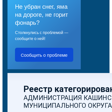
Не убран снег, яма
на дороге, не горит
фонарь?
Столкнулись с проблемой —
сообщите о ней!
Сообщить о проблеме