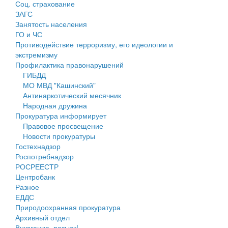
Соц. страхование
Персональные данные
ЗАГС
Занятость населения
Оценка регулирующего воздействия
ГО и ЧС
Противодействие терроризму, его идеологии и
Деятельность МУ
экстремизму
Профилактика правонарушений
Нормативы градостроительного проектирования
ГИБДД
МО МВД "Кашинский"
Правила землепользования и застройки
Антинаркотический месячник
Народная дружина
Генеральные планы
Прокуратура информирует
Правовое просвещение
Проекты планировки территории
Новости прокуратуры
Гостехнадзор
Собрание депутатов
Роспотребнадзор
РОСРЕЕСТР
Городское поселение
Центробанк
Разное
Сельские поселения
ЕДДС
Природоохранная прокуратура
Архивный отдел
Внимание, розыск!