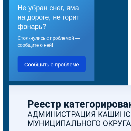
Не убран снег, яма
на дороге, не горит
фонарь?
Столкнулись с проблемой —
сообщите о ней!
Сообщить о проблеме