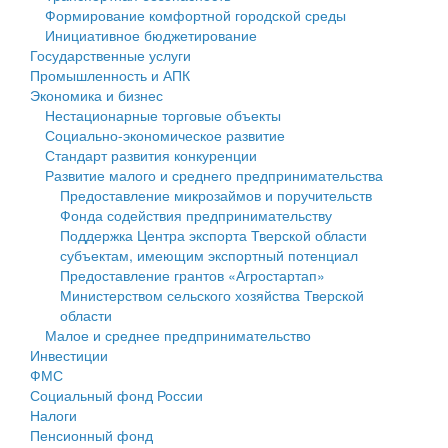
Формирование комфортной городской среды
Государственные услуги
Символика
муниципального округа Тверской области
Финансовое управление
Инициативное бюджетирование
Государственные услуги
Промышленность и АПК
Устав
Администрация Кашинского муниципального округа
Бюджет для граждан
Промышленность и АПК
Экономика и бизнес
Экономика и бизнес
Гостям округа
Тверской области
Имущество
Нестационарные торговые объекты
Социально-экономическое развитие
...
Туризм
Управление сельскими территориями
Выявление правообладателей ранее учтенных
Стандарт развития конкуренции
Развитие малого и среднего предпринимательства
Культура
Открытые данные
объектов недвижимости
Предоставление микрозаймов и поручительств
Фонда содействия предпринимательству
Образование
Работа с обращениями граждан
Имущественная поддержка субъектов малого и
Поддержка Центра экспорта Тверской области
субъектам, имеющим экспортный потенциал
Здравоохранение
Муниципальный контроль
среднего предпринимательства
Предоставление грантов «Агростартап»
Министерством сельского хозяйства Тверской
Социальная защита
Муниципальные услуги
Информационная поддержка субъектов малого и
области
Малое и среднее предпринимательство
Фотоальбом
Проекты административных регламентов
среднего предпринимательства
Инвестиции
ФМС
Антимонопольный комплаенс
Муниципальные программы
Социальный фонд России
Налоги
Противодействие коррупции
Контрольно-счетная палата
Пенсионный фонд