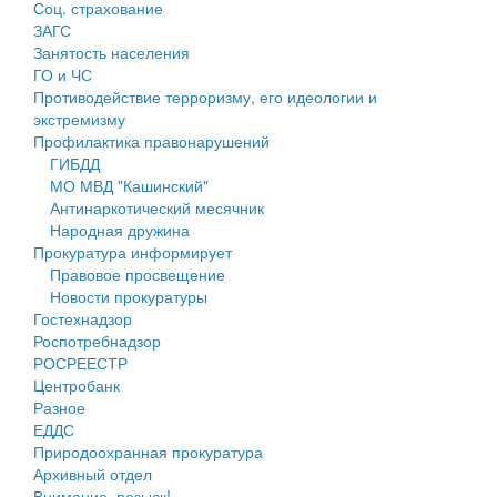
Соц. страхование
Персональные данные
ЗАГС
Занятость населения
Оценка регулирующего воздействия
ГО и ЧС
Противодействие терроризму, его идеологии и
Деятельность МУ
экстремизму
Профилактика правонарушений
Нормативы градостроительного проектирования
ГИБДД
МО МВД "Кашинский"
Правила землепользования и застройки
Антинаркотический месячник
Народная дружина
Генеральные планы
Прокуратура информирует
Правовое просвещение
Проекты планировки территории
Новости прокуратуры
Гостехнадзор
Собрание депутатов
Роспотребнадзор
РОСРЕЕСТР
Городское поселение
Центробанк
Разное
Сельские поселения
ЕДДС
Природоохранная прокуратура
Архивный отдел
Внимание, розыск!