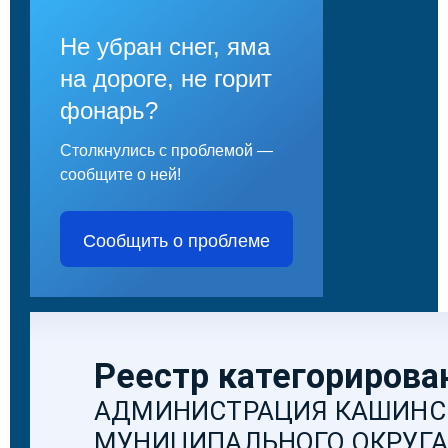
Не убран снег, яма
на дороге, не горит
фонарь?
Столкнулись с проблемой —
сообщите о ней!
Сообщить о проблеме