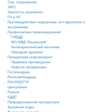
Соц. страхование
Персональные данные
ЗАГС
Занятость населения
Оценка регулирующего воздействия
ГО и ЧС
Противодействие терроризму, его идеологии и
Деятельность МУ
экстремизму
Профилактика правонарушений
Нормативы градостроительного проектирования
ГИБДД
МО МВД "Кашинский"
Правила землепользования и застройки
Антинаркотический месячник
Народная дружина
Генеральные планы
Прокуратура информирует
Правовое просвещение
Проекты планировки территории
Новости прокуратуры
Гостехнадзор
Собрание депутатов
Роспотребнадзор
РОСРЕЕСТР
Городское поселение
Центробанк
Разное
Сельские поселения
ЕДДС
Природоохранная прокуратура
Архивный отдел
Внимание, розыск!