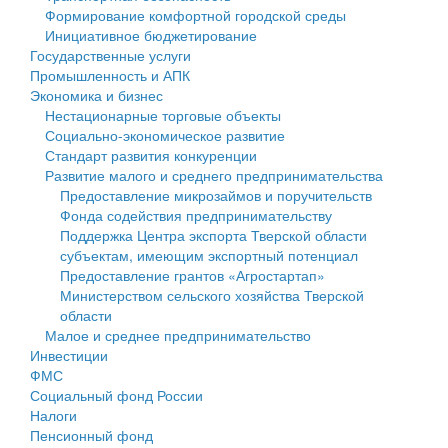
Формирование комфортной городской среды
Государственные услуги
Символика
муниципального округа Тверской области
Финансовое управление
Инициативное бюджетирование
Государственные услуги
Промышленность и АПК
Устав
Администрация Кашинского муниципального округа
Бюджет для граждан
Промышленность и АПК
Экономика и бизнес
Экономика и бизнес
Гостям округа
Тверской области
Имущество
Нестационарные торговые объекты
Социально-экономическое развитие
...
Туризм
Управление сельскими территориями
Выявление правообладателей ранее учтенных
Стандарт развития конкуренции
Развитие малого и среднего предпринимательства
Культура
Открытые данные
объектов недвижимости
Предоставление микрозаймов и поручительств
Фонда содействия предпринимательству
Образование
Работа с обращениями граждан
Имущественная поддержка субъектов малого и
Поддержка Центра экспорта Тверской области
субъектам, имеющим экспортный потенциал
Здравоохранение
Муниципальный контроль
среднего предпринимательства
Предоставление грантов «Агростартап»
Министерством сельского хозяйства Тверской
Социальная защита
Муниципальные услуги
Информационная поддержка субъектов малого и
области
Малое и среднее предпринимательство
Фотоальбом
Проекты административных регламентов
среднего предпринимательства
Инвестиции
ФМС
Антимонопольный комплаенс
Муниципальные программы
Социальный фонд России
Налоги
Противодействие коррупции
Контрольно-счетная палата
Пенсионный фонд