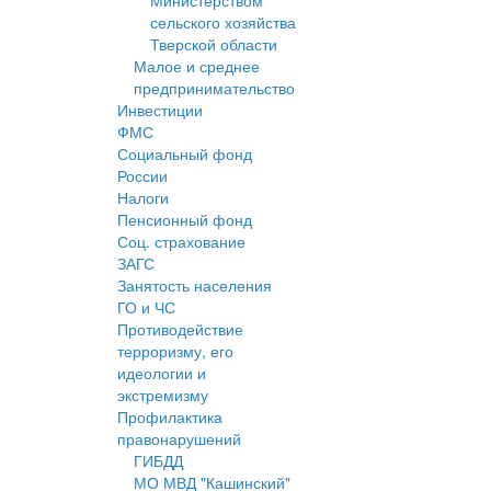
Министерством
сельского хозяйства
Тверской области
Малое и среднее
предпринимательство
Инвестиции
ФМС
Социальный фонд
России
Налоги
Пенсионный фонд
Соц. страхование
ЗАГС
Занятость населения
ГО и ЧС
Противодействие
терроризму, его
идеологии и
экстремизму
Профилактика
правонарушений
ГИБДД
МО МВД "Кашинский"