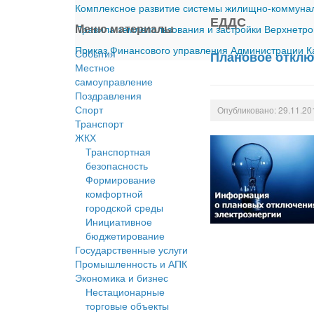
Комплексное развитие системы жилищно-коммуналь
ЕДДС
Меню материалы
Правила землепользования и застройки Верхнетро
Приказ Финансового управления Администрации Ка
События
Плановое отклю
Местное
cамоуправление
Поздравления
Спорт
Опубликовано: 29.11.20
Транспорт
ЖКХ
Транспортная
безопасность
Формирование
комфортной
городской среды
Инициативное
бюджетирование
Государственные услуги
Промышленность и АПК
Экономика и бизнес
Нестационарные
торговые объекты