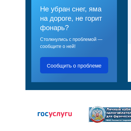
Не убран снег, яма
на дороге, не горит
фонарь?
Столкнулись с проблемой —
сообщите о ней!
Сообщить о проблеме