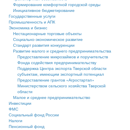
Формирование комфортной городской среды
Государственные услуги
Символика
муниципального округа Тверской области
Финансовое управление
Инициативное бюджетирование
Государственные услуги
Промышленность и АПК
Устав
Администрация Кашинского муниципального округа
Бюджет для граждан
Промышленность и АПК
Экономика и бизнес
Экономика и бизнес
Гостям округа
Тверской области
Имущество
Нестационарные торговые объекты
Социально-экономическое развитие
...
Туризм
Управление сельскими территориями
Выявление правообладателей ранее учтенных
Стандарт развития конкуренции
Развитие малого и среднего предпринимательства
Культура
Открытые данные
объектов недвижимости
Предоставление микрозаймов и поручительств
Фонда содействия предпринимательству
Образование
Работа с обращениями граждан
Имущественная поддержка субъектов малого и
Поддержка Центра экспорта Тверской области
субъектам, имеющим экспортный потенциал
Здравоохранение
Муниципальный контроль
среднего предпринимательства
Предоставление грантов «Агростартап»
Министерством сельского хозяйства Тверской
Социальная защита
Муниципальные услуги
Информационная поддержка субъектов малого и
области
Малое и среднее предпринимательство
Фотоальбом
Проекты административных регламентов
среднего предпринимательства
Инвестиции
ФМС
Антимонопольный комплаенс
Муниципальные программы
Социальный фонд России
Налоги
Противодействие коррупции
Контрольно-счетная палата
Пенсионный фонд