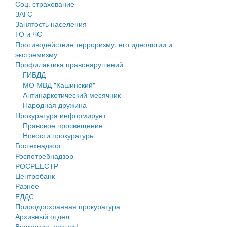
Соц. страхование
Персональные данные
ЗАГС
Занятость населения
Оценка регулирующего воздействия
ГО и ЧС
Противодействие терроризму, его идеологии и
Деятельность МУ
экстремизму
Профилактика правонарушений
Нормативы градостроительного проектирования
ГИБДД
МО МВД "Кашинский"
Правила землепользования и застройки
Антинаркотический месячник
Народная дружина
Генеральные планы
Прокуратура информирует
Правовое просвещение
Проекты планировки территории
Новости прокуратуры
Гостехнадзор
Собрание депутатов
Роспотребнадзор
РОСРЕЕСТР
Городское поселение
Центробанк
Разное
Сельские поселения
ЕДДС
Природоохранная прокуратура
Архивный отдел
Внимание, розыск!