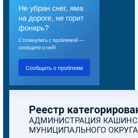
Не убран снег, яма
на дороге, не горит
фонарь?
Столкнулись с проблемой —
сообщите о ней!
Сообщить о проблеме