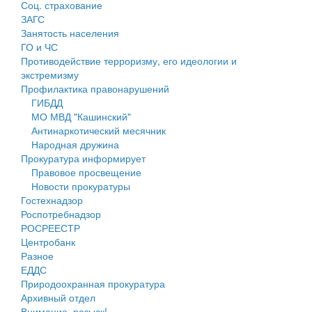
Соц. страхование
Персональные данные
ЗАГС
Занятость населения
Оценка регулирующего воздействия
ГО и ЧС
Противодействие терроризму, его идеологии и
Деятельность МУ
экстремизму
Профилактика правонарушений
Нормативы градостроительного проектирования
ГИБДД
МО МВД "Кашинский"
Правила землепользования и застройки
Антинаркотический месячник
Народная дружина
Генеральные планы
Прокуратура информирует
Правовое просвещение
Проекты планировки территории
Новости прокуратуры
Гостехнадзор
Собрание депутатов
Роспотребнадзор
РОСРЕЕСТР
Городское поселение
Центробанк
Разное
Сельские поселения
ЕДДС
Природоохранная прокуратура
Архивный отдел
Внимание, розыск!