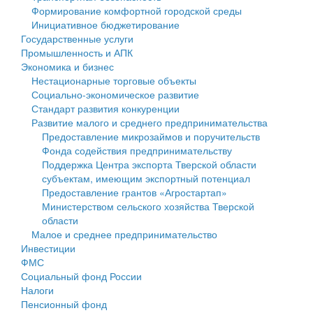
Формирование комфортной городской среды
Государственные услуги
Символика
муниципального округа Тверской области
Финансовое управление
Инициативное бюджетирование
Государственные услуги
Промышленность и АПК
Устав
Администрация Кашинского муниципального округа
Бюджет для граждан
Промышленность и АПК
Экономика и бизнес
Экономика и бизнес
Гостям округа
Тверской области
Имущество
Нестационарные торговые объекты
Социально-экономическое развитие
...
Туризм
Управление сельскими территориями
Выявление правообладателей ранее учтенных
Стандарт развития конкуренции
Развитие малого и среднего предпринимательства
Культура
Открытые данные
объектов недвижимости
Предоставление микрозаймов и поручительств
Фонда содействия предпринимательству
Образование
Работа с обращениями граждан
Имущественная поддержка субъектов малого и
Поддержка Центра экспорта Тверской области
субъектам, имеющим экспортный потенциал
Здравоохранение
Муниципальный контроль
среднего предпринимательства
Предоставление грантов «Агростартап»
Министерством сельского хозяйства Тверской
Социальная защита
Муниципальные услуги
Информационная поддержка субъектов малого и
области
Малое и среднее предпринимательство
Фотоальбом
Проекты административных регламентов
среднего предпринимательства
Инвестиции
ФМС
Антимонопольный комплаенс
Муниципальные программы
Социальный фонд России
Налоги
Противодействие коррупции
Контрольно-счетная палата
Пенсионный фонд