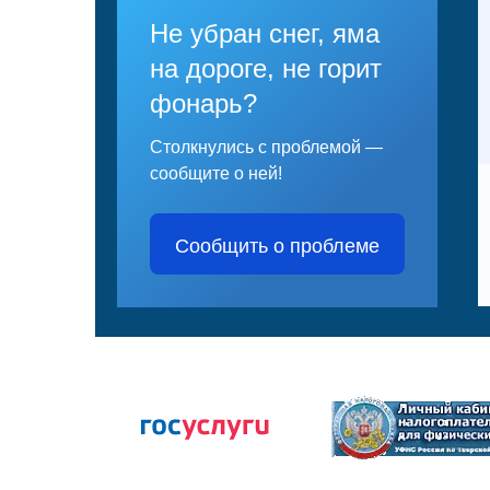
Не убран снег, яма
на дороге, не горит
фонарь?
Столкнулись с проблемой —
сообщите о ней!
Сообщить о проблеме