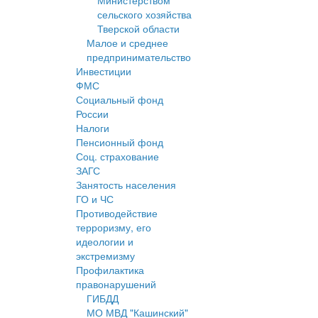
Министерством
сельского хозяйства
Тверской области
Малое и среднее
предпринимательство
Инвестиции
ФМС
Социальный фонд
России
Налоги
Пенсионный фонд
Соц. страхование
ЗАГС
Занятость населения
ГО и ЧС
Противодействие
терроризму, его
идеологии и
экстремизму
Профилактика
правонарушений
ГИБДД
МО МВД "Кашинский"