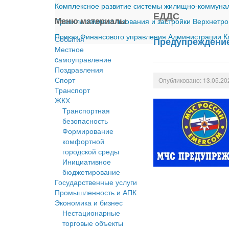
Комплексное развитие системы жилищно-коммуналь
ЕДДС
Меню материалы
Правила землепользования и застройки Верхнетро
Приказ Финансового управления Администрации Ка
События
Предупреждение
Местное
cамоуправление
Поздравления
Спорт
Опубликовано: 13.05.20
Транспорт
ЖКХ
Транспортная
безопасность
Формирование
комфортной
городской среды
Инициативное
бюджетирование
Государственные услуги
Промышленность и АПК
Экономика и бизнес
Нестационарные
торговые объекты