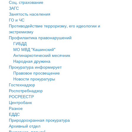
Соц. страхование
Персональные данные
ЗАГС
Занятость населения
Оценка регулирующего воздействия
ГО и ЧС
Противодействие терроризму, его идеологии и
Деятельность МУ
экстремизму
Профилактика правонарушений
Нормативы градостроительного проектирования
ГИБДД
МО МВД "Кашинский"
Правила землепользования и застройки
Антинаркотический месячник
Народная дружина
Генеральные планы
Прокуратура информирует
Правовое просвещение
Проекты планировки территории
Новости прокуратуры
Гостехнадзор
Собрание депутатов
Роспотребнадзор
РОСРЕЕСТР
Городское поселение
Центробанк
Разное
Сельские поселения
ЕДДС
Природоохранная прокуратура
Архивный отдел
Внимание, розыск!