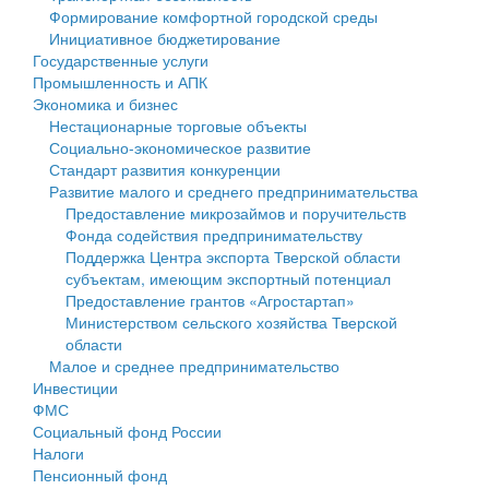
Формирование комфортной городской среды
Государственные услуги
Символика
муниципального округа Тверской области
Финансовое управление
Инициативное бюджетирование
Государственные услуги
Промышленность и АПК
Устав
Администрация Кашинского муниципального округа
Бюджет для граждан
Промышленность и АПК
Экономика и бизнес
Экономика и бизнес
Гостям округа
Тверской области
Имущество
Нестационарные торговые объекты
Социально-экономическое развитие
...
Туризм
Управление сельскими территориями
Выявление правообладателей ранее учтенных
Стандарт развития конкуренции
Развитие малого и среднего предпринимательства
Культура
Открытые данные
объектов недвижимости
Предоставление микрозаймов и поручительств
Фонда содействия предпринимательству
Образование
Работа с обращениями граждан
Имущественная поддержка субъектов малого и
Поддержка Центра экспорта Тверской области
субъектам, имеющим экспортный потенциал
Здравоохранение
Муниципальный контроль
среднего предпринимательства
Предоставление грантов «Агростартап»
Министерством сельского хозяйства Тверской
Социальная защита
Муниципальные услуги
Информационная поддержка субъектов малого и
области
Малое и среднее предпринимательство
Фотоальбом
Проекты административных регламентов
среднего предпринимательства
Инвестиции
ФМС
Антимонопольный комплаенс
Муниципальные программы
Социальный фонд России
Налоги
Противодействие коррупции
Контрольно-счетная палата
Пенсионный фонд