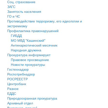
Соц. страхование
Персональные данные
ЗАГС
Занятость населения
Оценка регулирующего воздействия
ГО и ЧС
Противодействие терроризму, его идеологии и
Деятельность МУ
экстремизму
Профилактика правонарушений
Нормативы градостроительного проектирования
ГИБДД
МО МВД "Кашинский"
Правила землепользования и застройки
Антинаркотический месячник
Народная дружина
Генеральные планы
Прокуратура информирует
Правовое просвещение
Проекты планировки территории
Новости прокуратуры
Гостехнадзор
Собрание депутатов
Роспотребнадзор
РОСРЕЕСТР
Городское поселение
Центробанк
Разное
Сельские поселения
ЕДДС
Природоохранная прокуратура
Архивный отдел
Внимание, розыск!