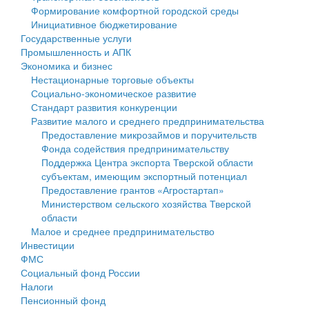
Формирование комфортной городской среды
Государственные услуги
Символика
муниципального округа Тверской области
Финансовое управление
Инициативное бюджетирование
Государственные услуги
Промышленность и АПК
Устав
Администрация Кашинского муниципального округа
Бюджет для граждан
Промышленность и АПК
Экономика и бизнес
Экономика и бизнес
Гостям округа
Тверской области
Имущество
Нестационарные торговые объекты
Социально-экономическое развитие
...
Туризм
Управление сельскими территориями
Выявление правообладателей ранее учтенных
Стандарт развития конкуренции
Развитие малого и среднего предпринимательства
Культура
Открытые данные
объектов недвижимости
Предоставление микрозаймов и поручительств
Фонда содействия предпринимательству
Образование
Работа с обращениями граждан
Имущественная поддержка субъектов малого и
Поддержка Центра экспорта Тверской области
субъектам, имеющим экспортный потенциал
Здравоохранение
Муниципальный контроль
среднего предпринимательства
Предоставление грантов «Агростартап»
Министерством сельского хозяйства Тверской
Социальная защита
Муниципальные услуги
Информационная поддержка субъектов малого и
области
Малое и среднее предпринимательство
Фотоальбом
Проекты административных регламентов
среднего предпринимательства
Инвестиции
ФМС
Антимонопольный комплаенс
Муниципальные программы
Социальный фонд России
Налоги
Противодействие коррупции
Контрольно-счетная палата
Пенсионный фонд