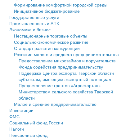
Формирование комфортной городской среды
Государственные услуги
Символика
муниципального округа Тверской области
Финансовое управление
Инициативное бюджетирование
Государственные услуги
Промышленность и АПК
Устав
Администрация Кашинского муниципального округа
Бюджет для граждан
Промышленность и АПК
Экономика и бизнес
Экономика и бизнес
Гостям округа
Тверской области
Имущество
Нестационарные торговые объекты
Социально-экономическое развитие
...
Туризм
Управление сельскими территориями
Выявление правообладателей ранее учтенных
Стандарт развития конкуренции
Развитие малого и среднего предпринимательства
Культура
Открытые данные
объектов недвижимости
Предоставление микрозаймов и поручительств
Фонда содействия предпринимательству
Образование
Работа с обращениями граждан
Имущественная поддержка субъектов малого и
Поддержка Центра экспорта Тверской области
субъектам, имеющим экспортный потенциал
Здравоохранение
Муниципальный контроль
среднего предпринимательства
Предоставление грантов «Агростартап»
Министерством сельского хозяйства Тверской
Социальная защита
Муниципальные услуги
Информационная поддержка субъектов малого и
области
Малое и среднее предпринимательство
Фотоальбом
Проекты административных регламентов
среднего предпринимательства
Инвестиции
ФМС
Антимонопольный комплаенс
Муниципальные программы
Социальный фонд России
Налоги
Противодействие коррупции
Контрольно-счетная палата
Пенсионный фонд