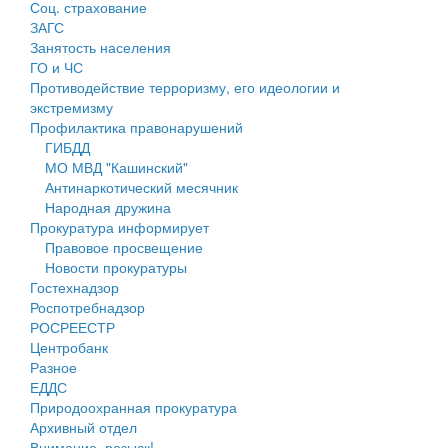
Соц. страхование
Персональные данные
ЗАГС
Занятость населения
Оценка регулирующего воздействия
ГО и ЧС
Противодействие терроризму, его идеологии и
Деятельность МУ
экстремизму
Профилактика правонарушений
Нормативы градостроительного проектирования
ГИБДД
МО МВД "Кашинский"
Правила землепользования и застройки
Антинаркотический месячник
Народная дружина
Генеральные планы
Прокуратура информирует
Правовое просвещение
Проекты планировки территории
Новости прокуратуры
Гостехнадзор
Собрание депутатов
Роспотребнадзор
РОСРЕЕСТР
Городское поселение
Центробанк
Разное
Сельские поселения
ЕДДС
Природоохранная прокуратура
Архивный отдел
Внимание, розыск!