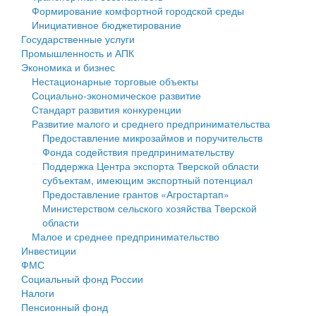
Формирование комфортной городской среды
Государственные услуги
Символика
муниципального округа Тверской области
Финансовое управление
Инициативное бюджетирование
Государственные услуги
Промышленность и АПК
Устав
Администрация Кашинского муниципального округа
Бюджет для граждан
Промышленность и АПК
Экономика и бизнес
Экономика и бизнес
Гостям округа
Тверской области
Имущество
Нестационарные торговые объекты
Социально-экономическое развитие
...
Туризм
Управление сельскими территориями
Выявление правообладателей ранее учтенных
Стандарт развития конкуренции
Развитие малого и среднего предпринимательства
Культура
Открытые данные
объектов недвижимости
Предоставление микрозаймов и поручительств
Фонда содействия предпринимательству
Образование
Работа с обращениями граждан
Имущественная поддержка субъектов малого и
Поддержка Центра экспорта Тверской области
субъектам, имеющим экспортный потенциал
Здравоохранение
Муниципальный контроль
среднего предпринимательства
Предоставление грантов «Агростартап»
Министерством сельского хозяйства Тверской
Социальная защита
Муниципальные услуги
Информационная поддержка субъектов малого и
области
Малое и среднее предпринимательство
Фотоальбом
Проекты административных регламентов
среднего предпринимательства
Инвестиции
ФМС
Антимонопольный комплаенс
Муниципальные программы
Социальный фонд России
Налоги
Противодействие коррупции
Контрольно-счетная палата
Пенсионный фонд