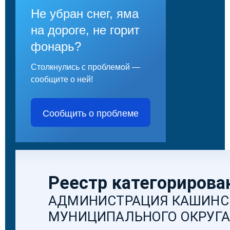
Не убран снег, яма
на дороге, не горит
фонарь?
Столкнулись с проблемой —
сообщите о ней!
Сообщить о проблеме