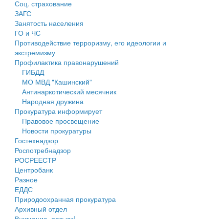
Соц. страхование
Персональные данные
ЗАГС
Занятость населения
Оценка регулирующего воздействия
ГО и ЧС
Противодействие терроризму, его идеологии и
Деятельность МУ
экстремизму
Профилактика правонарушений
Нормативы градостроительного проектирования
ГИБДД
МО МВД "Кашинский"
Правила землепользования и застройки
Антинаркотический месячник
Народная дружина
Генеральные планы
Прокуратура информирует
Правовое просвещение
Проекты планировки территории
Новости прокуратуры
Гостехнадзор
Собрание депутатов
Роспотребнадзор
РОСРЕЕСТР
Городское поселение
Центробанк
Разное
Сельские поселения
ЕДДС
Природоохранная прокуратура
Архивный отдел
Внимание, розыск!