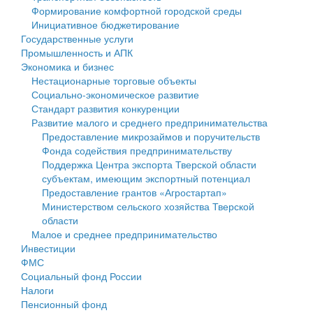
Формирование комфортной городской среды
Государственные услуги
Символика
муниципального округа Тверской области
Финансовое управление
Инициативное бюджетирование
Государственные услуги
Промышленность и АПК
Устав
Администрация Кашинского муниципального округа
Бюджет для граждан
Промышленность и АПК
Экономика и бизнес
Экономика и бизнес
Гостям округа
Тверской области
Имущество
Нестационарные торговые объекты
Социально-экономическое развитие
...
Туризм
Управление сельскими территориями
Выявление правообладателей ранее учтенных
Стандарт развития конкуренции
Развитие малого и среднего предпринимательства
Культура
Открытые данные
объектов недвижимости
Предоставление микрозаймов и поручительств
Фонда содействия предпринимательству
Образование
Работа с обращениями граждан
Имущественная поддержка субъектов малого и
Поддержка Центра экспорта Тверской области
субъектам, имеющим экспортный потенциал
Здравоохранение
Муниципальный контроль
среднего предпринимательства
Предоставление грантов «Агростартап»
Министерством сельского хозяйства Тверской
Социальная защита
Муниципальные услуги
Информационная поддержка субъектов малого и
области
Малое и среднее предпринимательство
Фотоальбом
Проекты административных регламентов
среднего предпринимательства
Инвестиции
ФМС
Антимонопольный комплаенс
Муниципальные программы
Социальный фонд России
Налоги
Противодействие коррупции
Контрольно-счетная палата
Пенсионный фонд