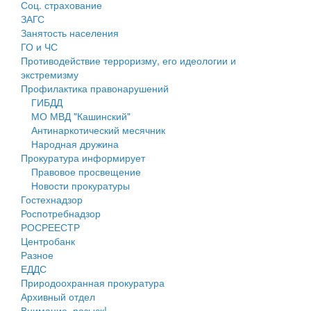
Соц. страхование
Персональные данные
ЗАГС
Занятость населения
Оценка регулирующего воздействия
ГО и ЧС
Противодействие терроризму, его идеологии и
Деятельность МУ
экстремизму
Профилактика правонарушений
Нормативы градостроительного проектирования
ГИБДД
МО МВД "Кашинский"
Правила землепользования и застройки
Антинаркотический месячник
Народная дружина
Генеральные планы
Прокуратура информирует
Правовое просвещение
Проекты планировки территории
Новости прокуратуры
Гостехнадзор
Собрание депутатов
Роспотребнадзор
РОСРЕЕСТР
Городское поселение
Центробанк
Разное
Сельские поселения
ЕДДС
Природоохранная прокуратура
Архивный отдел
Внимание, розыск!