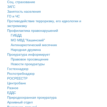
Соц. страхование
Персональные данные
ЗАГС
Занятость населения
Оценка регулирующего воздействия
ГО и ЧС
Противодействие терроризму, его идеологии и
Деятельность МУ
экстремизму
Профилактика правонарушений
Нормативы градостроительного проектирования
ГИБДД
МО МВД "Кашинский"
Правила землепользования и застройки
Антинаркотический месячник
Народная дружина
Генеральные планы
Прокуратура информирует
Правовое просвещение
Проекты планировки территории
Новости прокуратуры
Гостехнадзор
Собрание депутатов
Роспотребнадзор
РОСРЕЕСТР
Городское поселение
Центробанк
Разное
Сельские поселения
ЕДДС
Природоохранная прокуратура
Архивный отдел
Внимание, розыск!