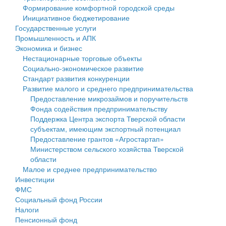
Формирование комфортной городской среды
Государственные услуги
Символика
муниципального округа Тверской области
Финансовое управление
Инициативное бюджетирование
Государственные услуги
Промышленность и АПК
Устав
Администрация Кашинского муниципального округа
Бюджет для граждан
Промышленность и АПК
Экономика и бизнес
Экономика и бизнес
Гостям округа
Тверской области
Имущество
Нестационарные торговые объекты
Социально-экономическое развитие
...
Туризм
Управление сельскими территориями
Выявление правообладателей ранее учтенных
Стандарт развития конкуренции
Развитие малого и среднего предпринимательства
Культура
Открытые данные
объектов недвижимости
Предоставление микрозаймов и поручительств
Фонда содействия предпринимательству
Образование
Работа с обращениями граждан
Имущественная поддержка субъектов малого и
Поддержка Центра экспорта Тверской области
субъектам, имеющим экспортный потенциал
Здравоохранение
Муниципальный контроль
среднего предпринимательства
Предоставление грантов «Агростартап»
Министерством сельского хозяйства Тверской
Социальная защита
Муниципальные услуги
Информационная поддержка субъектов малого и
области
Малое и среднее предпринимательство
Фотоальбом
Проекты административных регламентов
среднего предпринимательства
Инвестиции
ФМС
Антимонопольный комплаенс
Муниципальные программы
Социальный фонд России
Налоги
Противодействие коррупции
Контрольно-счетная палата
Пенсионный фонд