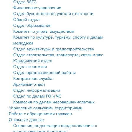
Отдел ЗАГС
Финансовое управление
Государственные услуги
Символика
муниципального округа Тверской области
Финансовое управление
Отдел бухгалтерского учета и отчетности
Общий отдел
Промышленность и АПК
Устав
Администрация Кашинского муниципального округа
Бюджет для граждан
Отдел образования
Комитет по управ. имуществом
Экономика и бизнес
Гостям округа
Тверской области
Имущество
Комитет по культуре, туризму, спорту и делам
молодёжи
...
Туризм
Управление сельскими территориями
Выявление правообладателей ранее учтенных
Отдел архитектуры и градостроительства
Отдел строительства, транспорта, связи и жкх
Культура
Открытые данные
объектов недвижимости
Юридический отдел
Отдел экономики
Образование
Работа с обращениями граждан
Имущественная поддержка субъектов малого и
Отдел организационной работы
Контрактная служба
Здравоохранение
Муниципальный контроль
среднего предпринимательства
Архивный отдел
Отдел информатизации
Социальная защита
Муниципальные услуги
Информационная поддержка субъектов малого и
Отдел по делам ГО и ЧС
Комиссия по делам несовершеннолетних
Фотоальбом
Проекты административных регламентов
среднего предпринимательства
Управление сельскими территориями
Работа с обращениями граждан
Антимонопольный комплаенс
Муниципальные программы
Открытые данные
Сведения, подлежащие предоставлению с
Противодействие коррупции
Контрольно-счетная палата
использованием координат