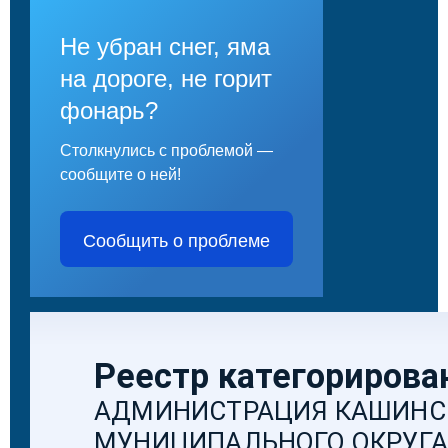
Не убран снег, яма
на дороге, не горит
фонарь?
Столкнулись с проблемой —
сообщите о ней!
Сообщить о проблеме