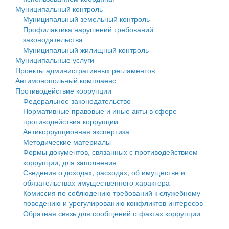
Муниципальный контроль
Персональные данные
Муниципальный земельный контроль
Профилактика нарушений требований
Оценка регулирующего воздействия
законодательства
Муниципальный жилищный контроль
Деятельность МУ
Муниципальные услуги
Проекты административных регламентов
Нормативы градостроительного проектирования
Антимонопольный комплаенс
Противодействие коррупции
Правила землепользования и застройки
Федеральное законодательство
Нормативные правовые и иные акты в сфере
Генеральные планы
противодействия коррупции
Антикоррупционная экспертиза
Проекты планировки территории
Методические материалы
Формы документов, связанных с противодействием
Собрание депутатов
коррупции, для заполнения
Сведения о доходах, расходах, об имуществе и
Городское поселение
обязательствах имущественного характера
Комиссия по соблюдению требований к служебному
Сельские поселения
поведению и урегулированию конфликтов интересов
Обратная связь для сообщений о фактах коррупции