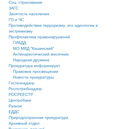
Соц. страхование
Персональные данные
ЗАГС
Занятость населения
Оценка регулирующего воздействия
ГО и ЧС
Противодействие терроризму, его идеологии и
Деятельность МУ
экстремизму
Профилактика правонарушений
Нормативы градостроительного проектирования
ГИБДД
МО МВД "Кашинский"
Правила землепользования и застройки
Антинаркотический месячник
Народная дружина
Генеральные планы
Прокуратура информирует
Правовое просвещение
Проекты планировки территории
Новости прокуратуры
Гостехнадзор
Собрание депутатов
Роспотребнадзор
РОСРЕЕСТР
Городское поселение
Центробанк
Разное
Сельские поселения
ЕДДС
Природоохранная прокуратура
Архивный отдел
Внимание, розыск!