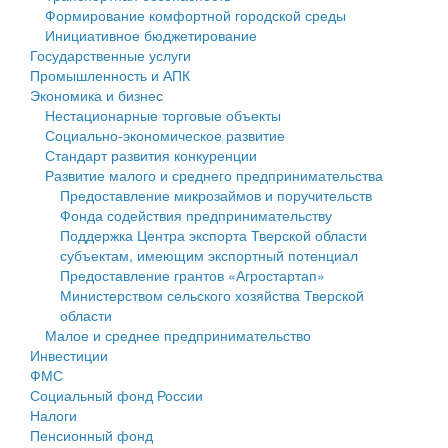
Формирование комфортной городской среды
Государственные услуги
Символика
муниципального округа Тверской области
Финансовое управление
Инициативное бюджетирование
Государственные услуги
Промышленность и АПК
Устав
Администрация Кашинского муниципального округа
Бюджет для граждан
Промышленность и АПК
Экономика и бизнес
Экономика и бизнес
Гостям округа
Тверской области
Имущество
Нестационарные торговые объекты
Социально-экономическое развитие
...
Туризм
Управление сельскими территориями
Выявление правообладателей ранее учтенных
Стандарт развития конкуренции
Развитие малого и среднего предпринимательства
Культура
Открытые данные
объектов недвижимости
Предоставление микрозаймов и поручительств
Фонда содействия предпринимательству
Образование
Работа с обращениями граждан
Имущественная поддержка субъектов малого и
Поддержка Центра экспорта Тверской области
субъектам, имеющим экспортный потенциал
Здравоохранение
Муниципальный контроль
среднего предпринимательства
Предоставление грантов «Агростартап»
Министерством сельского хозяйства Тверской
Социальная защита
Муниципальные услуги
Информационная поддержка субъектов малого и
области
Малое и среднее предпринимательство
Фотоальбом
Проекты административных регламентов
среднего предпринимательства
Инвестиции
ФМС
Антимонопольный комплаенс
Муниципальные программы
Социальный фонд России
Налоги
Противодействие коррупции
Контрольно-счетная палата
Пенсионный фонд