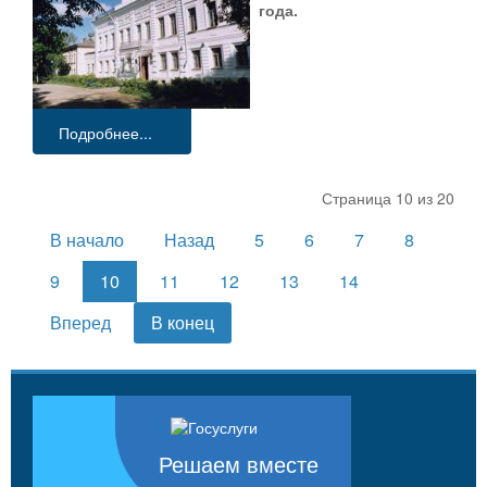
года.
Подробнее...
Страница 10 из 20
В начало
Назад
5
6
7
8
9
10
11
12
13
14
Вперед
В конец
Решаем вместе