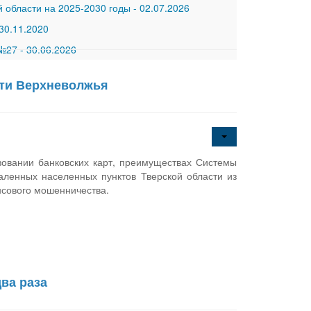
 области на 2025-2030 годы
-
02.07.2026
30.11.2020
 №27
-
30.06.2026
сти Верхневолжья
овании банковских карт, преимуществах Системы
аленных населенных пунктов Тверской области из
нсового мошенничества.
ва раза