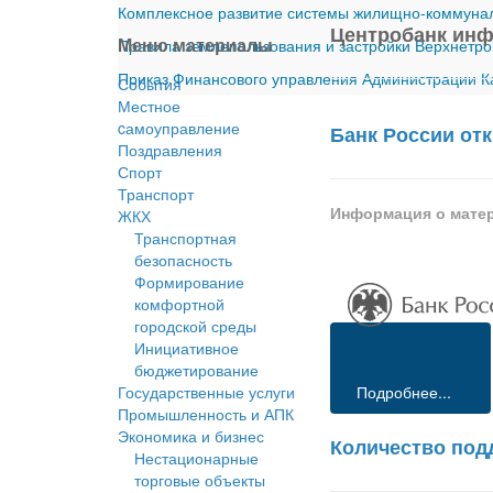
Комплексное развитие системы жилищно-коммуналь
Центробанк ин
Меню материалы
Правила землепользования и застройки Верхнетро
Приказ Финансового управления Администрации Ка
События
Местное
cамоуправление
Банк России от
Поздравления
Спорт
Транспорт
Информация о мате
ЖКХ
Транспортная
безопасность
Формирование
комфортной
городской среды
Инициативное
бюджетирование
Государственные услуги
Подробнее...
Промышленность и АПК
Экономика и бизнес
Количество под
Нестационарные
торговые объекты