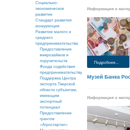
Социально-
экономическое
Информация о мате
развитие
Стандарт развития
конкуренции
Развитие малого и
среднего
предпринимательства
Предоставление
микрозаймов и
поручительств
Подробнее...
Фонда содействия
предпринимательству
Музей Банка Рос
Поддержка Центра
экспорта Тверской
области субъектам,
имеющим
Информация о мате
экспортный
потенциал
Предоставление
грантов
«Агростартап»