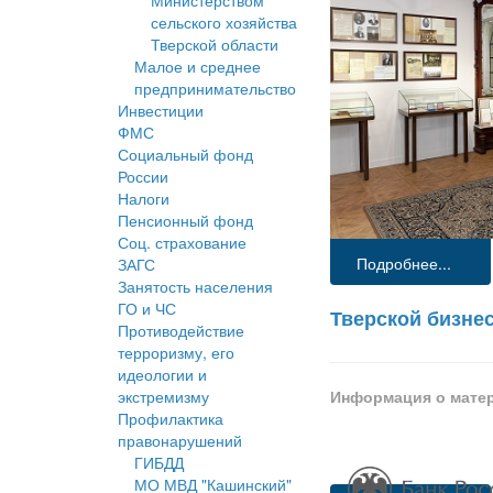
Министерством
сельского хозяйства
Тверской области
Малое и среднее
предпринимательство
Инвестиции
ФМС
Социальный фонд
России
Налоги
Пенсионный фонд
Соц. страхование
Подробнее...
ЗАГС
Занятость населения
ГО и ЧС
Тверской бизне
Противодействие
терроризму, его
идеологии и
Информация о мате
экстремизму
Профилактика
правонарушений
ГИБДД
МО МВД "Кашинский"