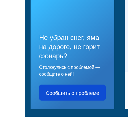
Не убран снег, яма
на дороге, не горит
фонарь?
Столкнулись с проблемой —
сообщите о ней!
Сообщить о проблеме