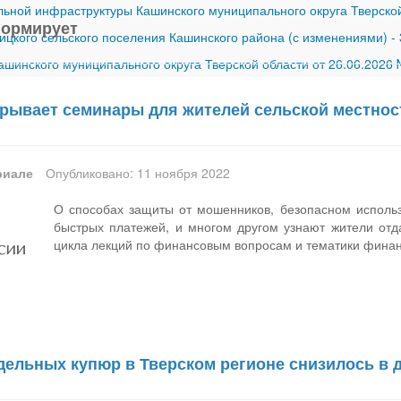
ной инфраструктуры Кашинского муниципального округа Тверской
формирует
ицкого сельского поселения Кашинского района (с изменениями)
-
шинского муниципального округа Тверской области от 26.06.2026
крывает семинары для жителей сельской местно
риале
Опубликовано: 11 ноября 2022
О способах защиты от мошенников, безопасном использ
быстрых платежей, и многом другом узнают жители отд
цикла лекций по финансовым вопросам и тематики фина
дельных купюр в Тверском регионе снизилось в д