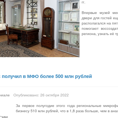
гг.
Впервые музей мес
двери для гостей ещ
располагался на пят
помогают воссозда
региона, узнать её 
с получил в МФО более 500 млн рублей
риале
Опубликовано: 26 октября 2022
За первое полугодие этого года региональные микроф
бизнесу 510 млн рублей, что в 1,8 раза больше, чем в ан