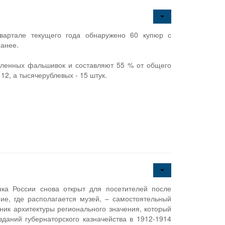
квартале текущего года обнаружено 60 купюр с
ранее.
вленных фальшивок и составляют 55 % от общего
12, а тысячерублевых - 15 штук.
нка России снова открыт для посетителей после
ние, где располагается музей, – самостоятельный
тник архитектуры регионального значения, который
зданий губернаторского казначейства в 1912-1914