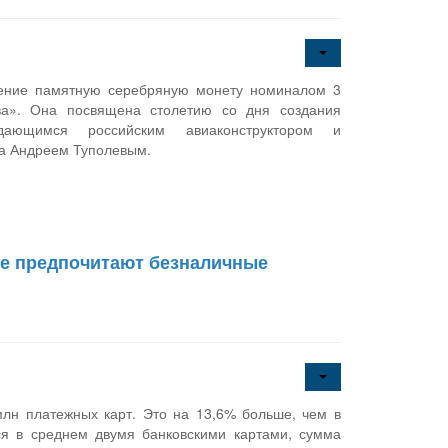
щение памятную серебряную монету номиналом 3
ва». Она посвящена столетию со дня создания
ыдающимся российским авиаконструктором и
ва Андреем Туполевым.
ане предпочитают безналичные
млн платежных карт. Это на 13,6% больше, чем в
ся в среднем двумя банковскими картами, сумма