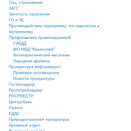
Соц. страхование
Персональные данные
ЗАГС
Занятость населения
Оценка регулирующего воздействия
ГО и ЧС
Противодействие терроризму, его идеологии и
Деятельность МУ
экстремизму
Профилактика правонарушений
Нормативы градостроительного проектирования
ГИБДД
МО МВД "Кашинский"
Правила землепользования и застройки
Антинаркотический месячник
Народная дружина
Генеральные планы
Прокуратура информирует
Правовое просвещение
Проекты планировки территории
Новости прокуратуры
Гостехнадзор
Собрание депутатов
Роспотребнадзор
РОСРЕЕСТР
Городское поселение
Центробанк
Разное
Сельские поселения
ЕДДС
Природоохранная прокуратура
Архивный отдел
Внимание, розыск!