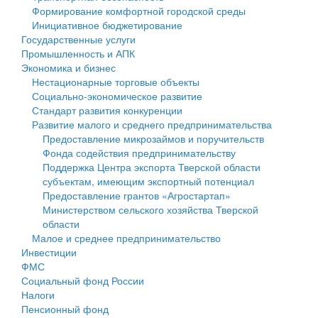
Формирование комфортной городской среды
Государственные услуги
Символика
муниципального округа Тверской области
Финансовое управление
Инициативное бюджетирование
Государственные услуги
Промышленность и АПК
Устав
Администрация Кашинского муниципального округа
Бюджет для граждан
Промышленность и АПК
Экономика и бизнес
Экономика и бизнес
Гостям округа
Тверской области
Имущество
Нестационарные торговые объекты
Социально-экономическое развитие
...
Туризм
Управление сельскими территориями
Выявление правообладателей ранее учтенных
Стандарт развития конкуренции
Развитие малого и среднего предпринимательства
Культура
Открытые данные
объектов недвижимости
Предоставление микрозаймов и поручительств
Фонда содействия предпринимательству
Образование
Работа с обращениями граждан
Имущественная поддержка субъектов малого и
Поддержка Центра экспорта Тверской области
субъектам, имеющим экспортный потенциал
Здравоохранение
Муниципальный контроль
среднего предпринимательства
Предоставление грантов «Агростартап»
Министерством сельского хозяйства Тверской
Социальная защита
Муниципальные услуги
Информационная поддержка субъектов малого и
области
Малое и среднее предпринимательство
Фотоальбом
Проекты административных регламентов
среднего предпринимательства
Инвестиции
ФМС
Антимонопольный комплаенс
Муниципальные программы
Социальный фонд России
Налоги
Противодействие коррупции
Контрольно-счетная палата
Пенсионный фонд