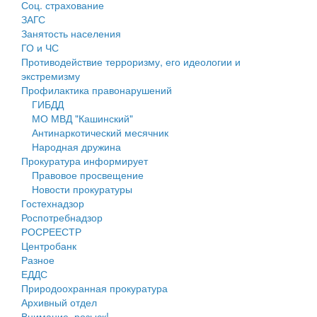
Соц. страхование
Персональные данные
ЗАГС
Занятость населения
Оценка регулирующего воздействия
ГО и ЧС
Противодействие терроризму, его идеологии и
Деятельность МУ
экстремизму
Профилактика правонарушений
Нормативы градостроительного проектирования
ГИБДД
МО МВД "Кашинский"
Правила землепользования и застройки
Антинаркотический месячник
Народная дружина
Генеральные планы
Прокуратура информирует
Правовое просвещение
Проекты планировки территории
Новости прокуратуры
Гостехнадзор
Собрание депутатов
Роспотребнадзор
РОСРЕЕСТР
Городское поселение
Центробанк
Разное
Сельские поселения
ЕДДС
Природоохранная прокуратура
Архивный отдел
Внимание, розыск!