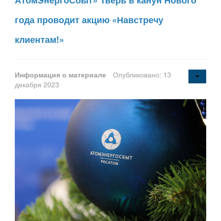
АтомЭнергоСбыт» Тверь в канун Нового
года проводит акцию «Навстречу
клиентам!»
Информация о материале
Опубликовано: 13
декабря 2023