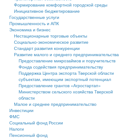
Формирование комфортной городской среды
Государственные услуги
Символика
муниципального округа Тверской области
Финансовое управление
Инициативное бюджетирование
Государственные услуги
Промышленность и АПК
Устав
Администрация Кашинского муниципального округа
Бюджет для граждан
Промышленность и АПК
Экономика и бизнес
Экономика и бизнес
Гостям округа
Тверской области
Имущество
Нестационарные торговые объекты
Социально-экономическое развитие
...
Туризм
Управление сельскими территориями
Выявление правообладателей ранее учтенных
Стандарт развития конкуренции
Развитие малого и среднего предпринимательства
Культура
Открытые данные
объектов недвижимости
Предоставление микрозаймов и поручительств
Фонда содействия предпринимательству
Образование
Работа с обращениями граждан
Имущественная поддержка субъектов малого и
Поддержка Центра экспорта Тверской области
субъектам, имеющим экспортный потенциал
Здравоохранение
Муниципальный контроль
среднего предпринимательства
Предоставление грантов «Агростартап»
Министерством сельского хозяйства Тверской
Социальная защита
Муниципальные услуги
Информационная поддержка субъектов малого и
области
Малое и среднее предпринимательство
Фотоальбом
Проекты административных регламентов
среднего предпринимательства
Инвестиции
ФМС
Антимонопольный комплаенс
Муниципальные программы
Социальный фонд России
Налоги
Противодействие коррупции
Контрольно-счетная палата
Пенсионный фонд