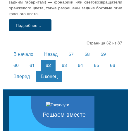
задним габаритам) — фонарики или световозвращатели
оранжевого цвета, также разрешены задние боковые огни
красного цвета.
Подробнее...
Страница 62 из 87
В начало
Назад
57
58
59
60
61
62
63
64
65
66
Вперед
В конец
Решаем вместе