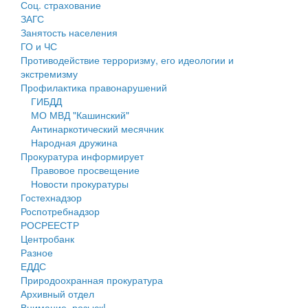
Соц. страхование
Персональные данные
ЗАГС
Занятость населения
Оценка регулирующего воздействия
ГО и ЧС
Противодействие терроризму, его идеологии и
Деятельность МУ
экстремизму
Профилактика правонарушений
Нормативы градостроительного проектирования
ГИБДД
МО МВД "Кашинский"
Правила землепользования и застройки
Антинаркотический месячник
Народная дружина
Генеральные планы
Прокуратура информирует
Правовое просвещение
Проекты планировки территории
Новости прокуратуры
Гостехнадзор
Собрание депутатов
Роспотребнадзор
РОСРЕЕСТР
Городское поселение
Центробанк
Разное
Сельские поселения
ЕДДС
Природоохранная прокуратура
Архивный отдел
Внимание, розыск!