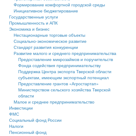
Формирование комфортной городской среды
Государственные услуги
Символика
муниципального округа Тверской области
Финансовое управление
Инициативное бюджетирование
Государственные услуги
Промышленность и АПК
Устав
Администрация Кашинского муниципального округа
Бюджет для граждан
Промышленность и АПК
Экономика и бизнес
Экономика и бизнес
Гостям округа
Тверской области
Имущество
Нестационарные торговые объекты
Социально-экономическое развитие
...
Туризм
Управление сельскими территориями
Выявление правообладателей ранее учтенных
Стандарт развития конкуренции
Развитие малого и среднего предпринимательства
Культура
Открытые данные
объектов недвижимости
Предоставление микрозаймов и поручительств
Фонда содействия предпринимательству
Образование
Работа с обращениями граждан
Имущественная поддержка субъектов малого и
Поддержка Центра экспорта Тверской области
субъектам, имеющим экспортный потенциал
Здравоохранение
Муниципальный контроль
среднего предпринимательства
Предоставление грантов «Агростартап»
Министерством сельского хозяйства Тверской
Социальная защита
Муниципальные услуги
Информационная поддержка субъектов малого и
области
Малое и среднее предпринимательство
Фотоальбом
Проекты административных регламентов
среднего предпринимательства
Инвестиции
ФМС
Антимонопольный комплаенс
Муниципальные программы
Социальный фонд России
Налоги
Противодействие коррупции
Контрольно-счетная палата
Пенсионный фонд