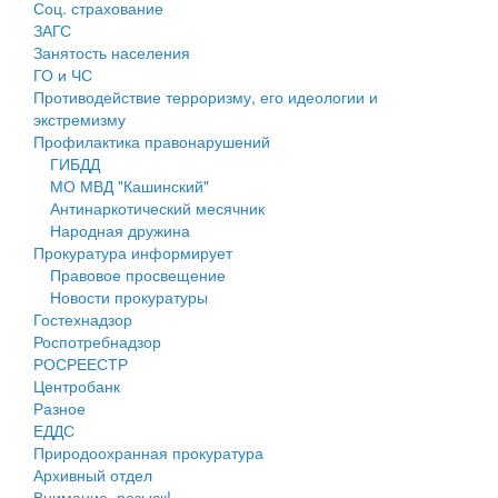
Соц. страхование
Персональные данные
ЗАГС
Занятость населения
Оценка регулирующего воздействия
ГО и ЧС
Противодействие терроризму, его идеологии и
Деятельность МУ
экстремизму
Профилактика правонарушений
Нормативы градостроительного проектирования
ГИБДД
МО МВД "Кашинский"
Правила землепользования и застройки
Антинаркотический месячник
Народная дружина
Генеральные планы
Прокуратура информирует
Правовое просвещение
Проекты планировки территории
Новости прокуратуры
Гостехнадзор
Собрание депутатов
Роспотребнадзор
РОСРЕЕСТР
Городское поселение
Центробанк
Разное
Сельские поселения
ЕДДС
Природоохранная прокуратура
Архивный отдел
Внимание, розыск!