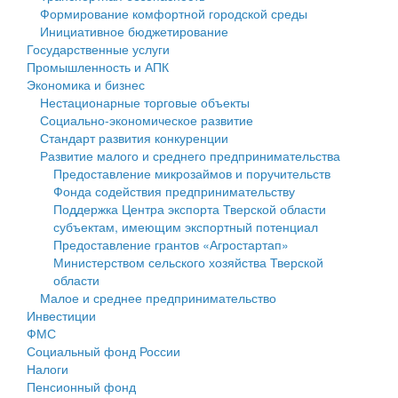
Формирование комфортной городской среды
Государственные услуги
Символика
муниципального округа Тверской области
Финансовое управление
Инициативное бюджетирование
Государственные услуги
Промышленность и АПК
Устав
Администрация Кашинского муниципального округа
Бюджет для граждан
Промышленность и АПК
Экономика и бизнес
Экономика и бизнес
Гостям округа
Тверской области
Имущество
Нестационарные торговые объекты
Социально-экономическое развитие
...
Туризм
Управление сельскими территориями
Выявление правообладателей ранее учтенных
Стандарт развития конкуренции
Развитие малого и среднего предпринимательства
Культура
Открытые данные
объектов недвижимости
Предоставление микрозаймов и поручительств
Фонда содействия предпринимательству
Образование
Работа с обращениями граждан
Имущественная поддержка субъектов малого и
Поддержка Центра экспорта Тверской области
субъектам, имеющим экспортный потенциал
Здравоохранение
Муниципальный контроль
среднего предпринимательства
Предоставление грантов «Агростартап»
Министерством сельского хозяйства Тверской
Социальная защита
Муниципальные услуги
Информационная поддержка субъектов малого и
области
Малое и среднее предпринимательство
Фотоальбом
Проекты административных регламентов
среднего предпринимательства
Инвестиции
ФМС
Антимонопольный комплаенс
Муниципальные программы
Социальный фонд России
Налоги
Противодействие коррупции
Контрольно-счетная палата
Пенсионный фонд