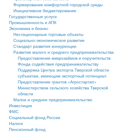
Формирование комфортной городской среды
Государственные услуги
Символика
муниципального округа Тверской области
Финансовое управление
Инициативное бюджетирование
Государственные услуги
Промышленность и АПК
Устав
Администрация Кашинского муниципального округа
Бюджет для граждан
Промышленность и АПК
Экономика и бизнес
Экономика и бизнес
Гостям округа
Тверской области
Имущество
Нестационарные торговые объекты
Социально-экономическое развитие
...
Туризм
Управление сельскими территориями
Выявление правообладателей ранее учтенных
Стандарт развития конкуренции
Развитие малого и среднего предпринимательства
Культура
Открытые данные
объектов недвижимости
Предоставление микрозаймов и поручительств
Фонда содействия предпринимательству
Образование
Работа с обращениями граждан
Имущественная поддержка субъектов малого и
Поддержка Центра экспорта Тверской области
субъектам, имеющим экспортный потенциал
Здравоохранение
Муниципальный контроль
среднего предпринимательства
Предоставление грантов «Агростартап»
Министерством сельского хозяйства Тверской
Социальная защита
Муниципальные услуги
Информационная поддержка субъектов малого и
области
Малое и среднее предпринимательство
Фотоальбом
Проекты административных регламентов
среднего предпринимательства
Инвестиции
ФМС
Антимонопольный комплаенс
Муниципальные программы
Социальный фонд России
Налоги
Противодействие коррупции
Контрольно-счетная палата
Пенсионный фонд