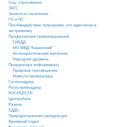
Соц. страхование
Персональные данные
ЗАГС
Занятость населения
Оценка регулирующего воздействия
ГО и ЧС
Противодействие терроризму, его идеологии и
Деятельность МУ
экстремизму
Профилактика правонарушений
Нормативы градостроительного проектирования
ГИБДД
МО МВД "Кашинский"
Правила землепользования и застройки
Антинаркотический месячник
Народная дружина
Генеральные планы
Прокуратура информирует
Правовое просвещение
Проекты планировки территории
Новости прокуратуры
Гостехнадзор
Собрание депутатов
Роспотребнадзор
РОСРЕЕСТР
Городское поселение
Центробанк
Разное
Сельские поселения
ЕДДС
Природоохранная прокуратура
Архивный отдел
Внимание, розыск!