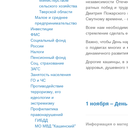
Министерством
независимости Отече
сельского хозяйства
ратных побед и труд
Тверской области
Дмитрия Пожарского и
Малое и среднее
Смутному времени, - 
предпринимательство
Всем нам необходимо 
Инвестиции
стремление сделать е
ФМС
Социальный фонд
Важно, чтобы День на
России
о подвигах многих и 
Налоги
динамичного развития
Пенсионный фонд
Дорогие кашинцы, в 
Соц. страхование
здоровья, душевного т
ЗАГС
Занятость населения
ГО и ЧС
Противодействие
терроризму, его
идеологии и
1 ноября – День
экстремизму
Профилактика
правонарушений
ГИБДД
Информация о мате
МО МВД "Кашинский"