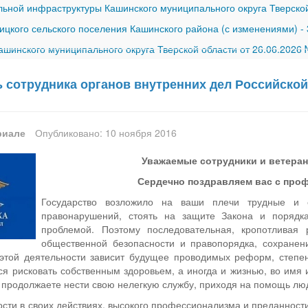
ной инфраструктуры Кашинского муниципального округа Тверской
ицкого сельского поселения Кашинского района (с изменениями)
-
шинского муниципального округа Тверской области от 26.06.2026
нь сотрудника органов внутренних дел Российско
риале
Опубликовано: 10 ноября 2016
Уважаемые сотрудники и ветеран
Сердечно поздравляем вас с про
Государство возложило на ваши плечи трудные и 
правонарушений, стоять на защите Закона и порядка
проблемой. Поэтому последовательная, кропотливая
общественной безопасности и правопорядка, сохранен
 этой деятельности зависит будущее проводимых реформ, степе
я рисковать собственным здоровьем, а иногда и жизнью, во имя 
нь продолжаете нести свою нелегкую службу, приходя на помощь лю
ти в своих действиях, высокого профессионализма и преданност