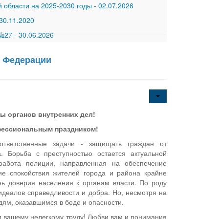
 области на 2025-2030 годы
-
02.07.2026
30.11.2020
 №27
-
30.06.2026
й Федерации
ы органов внутренних дел!
фессиональным праздником!
ответственные задачи - защищать граждан от
. Борьба с преступностью остается актуальной
 работа полиции, направленная на обеспечение
ие спокойствия жителей города и района крайне
нь доверия населения к органам власти. По роду
идеалов справедливости и добра. Но, несмотря на
дям, оказавшимся в беде и опасности.
и вашему нелегкому труду! Любви вам и понимания