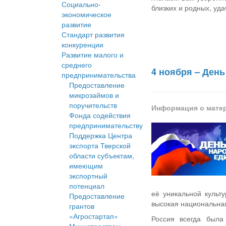
Социально-
близких и родных, уда
экономическое
развитие
Стандарт развития
конкуренции
Развитие малого и
среднего
4 ноября – День
предпринимательства
Предоставление
микрозаймов и
поручительств
Информация о мате
Фонда содействия
предпринимательству
Поддержка Центра
экспорта Тверской
области субъектам,
имеющим
экспортный
потенциал
её уникальной культ
Предоставление
высокая национальная
грантов
«Агростартап»
Россия всегда была