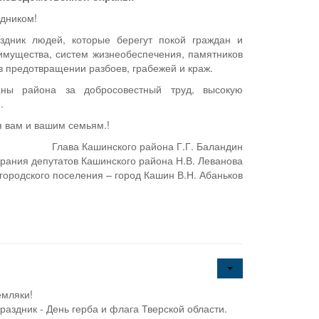
дником!
здник людей, которые берегут покой граждан и
 имущества, систем жизнеобеспечения, памятников
 в предотвращении разбоев, грабежей и краж.
аны района за добросовестный труд, высокую
.
я вам и вашим семьям.!
Глава Кашинского района Г.Г. Баландин
рания депутатов Кашинского района Н.В. Леванова
городского поселения – город Кашин В.Н. Абаньков
мляки!
раздник - День герба и флага Тверской области.