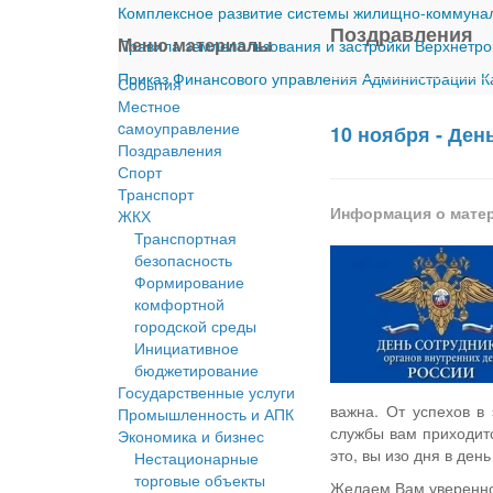
Комплексное развитие системы жилищно-коммуналь
Поздравления
Меню материалы
Правила землепользования и застройки Верхнетро
Приказ Финансового управления Администрации Ка
События
Местное
cамоуправление
10 ноября - Де
Поздравления
Спорт
Транспорт
Информация о мате
ЖКХ
Транспортная
безопасность
Формирование
комфортной
городской среды
Инициативное
бюджетирование
Государственные услуги
важна. От успехов в
Промышленность и АПК
службы вам приходитс
Экономика и бизнес
это, вы изо дня в де
Нестационарные
торговые объекты
Желаем Вам увереннос