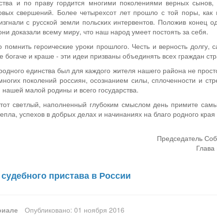
ства и по праву гордится многими поколениями верных сынов,
овых свершений. Более четырехсот лет прошло с той поры, как
згнали с русской земли польских интервентов. Положив конец о
они доказали всему миру, что наш народ умеет постоять за себя.
помнить героические уроки прошлого. Честь и верность долгу, с
е богаче и краше - эти идеи призваны объединять всех граждан ст
родного единства был для каждого жителя нашего района не прост
многих поколений россиян, осознанием силы, сплоченности и стр
 нашей малой родины и всего государства.
этот светлый, наполненный глубоким смыслом день примите сам
епла, успехов в добрых делах и начинаниях на благо родного края 
Председатель Соб
Глава 
 судебного пристава в России
риале
Опубликовано: 01 ноября 2016