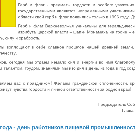
Герб и флаг - предметы гордости и особого уважения
государственными являются непременными участниками
области свой герб и флаг появились только в 1996 году. 
Герб и флаг Верхневолжья уникальны для геральдическ
атрибута царской власти – шапки Монамаха на троне – е
ь, силу и храбрость.
ы воплощают в себе славное прошлое нашей древней земли, 
ечеству.
ков, сегодня мы отдаем немало сил и энергии во имя благополуч
м талантом, трудом, знаниями мы изо дня в день, из года в год с
вляем вас с праздником! Желаем гражданской сплоченности, креп
живут чувства гордости и личной ответственности за родной край!
Председатель Соб
Глава 
6 года - День работников пищевой промышленнос