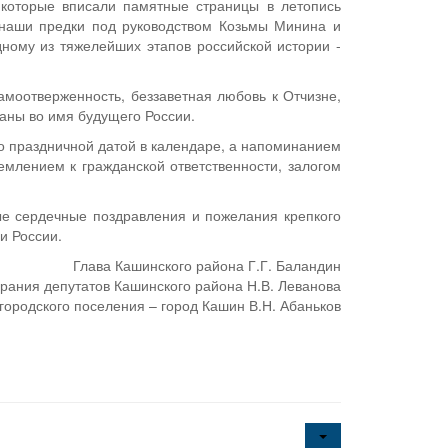
 которые вписали памятные страницы в летопись
 наши предки под руководством Козьмы Минина и
дному из тяжелейших этапов российской истории -
амоотверженность, беззаветная любовь к Отчизне,
раны во имя будущего России.
о праздничной датой в календаре, а напоминанием
емлением к гражданской ответственности, залогом
ые сердечные поздравления и пожелания крепкого
и России.
Глава Кашинского района Г.Г. Баландин
рания депутатов Кашинского района Н.В. Леванова
городского поселения – город Кашин В.Н. Абаньков