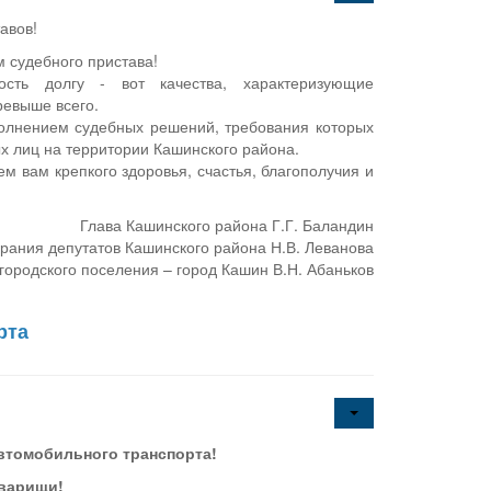
авов!
 судебного пристава!
ность долгу - вот качества, характеризующие
ревыше всего.
полнением судебных решений, требования которых
ых лиц на территории Кашинского района.
м вам крепкого здоровья, счастья, благополучия и
Глава Кашинского района Г.Г. Баландин
рания депутатов Кашинского района Н.В. Леванова
городского поселения – город Кашин В.Н. Абаньков
рта
втомобильного транспорта!
варищи!