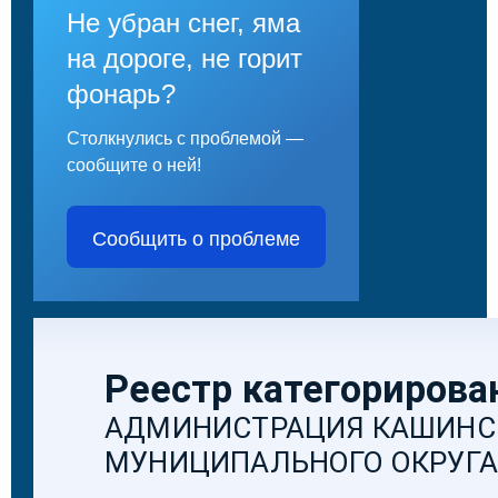
Не убран снег, яма
на дороге, не горит
фонарь?
Столкнулись с проблемой —
сообщите о ней!
Сообщить о проблеме