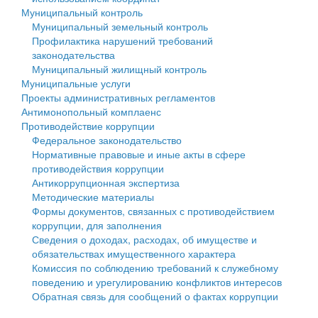
Муниципальный контроль
Персональные данные
Муниципальный земельный контроль
Профилактика нарушений требований
Оценка регулирующего воздействия
законодательства
Муниципальный жилищный контроль
Деятельность МУ
Муниципальные услуги
Проекты административных регламентов
Нормативы градостроительного проектирования
Антимонопольный комплаенс
Противодействие коррупции
Правила землепользования и застройки
Федеральное законодательство
Нормативные правовые и иные акты в сфере
Генеральные планы
противодействия коррупции
Антикоррупционная экспертиза
Проекты планировки территории
Методические материалы
Формы документов, связанных с противодействием
Собрание депутатов
коррупции, для заполнения
Сведения о доходах, расходах, об имуществе и
Городское поселение
обязательствах имущественного характера
Комиссия по соблюдению требований к служебному
Сельские поселения
поведению и урегулированию конфликтов интересов
Обратная связь для сообщений о фактах коррупции