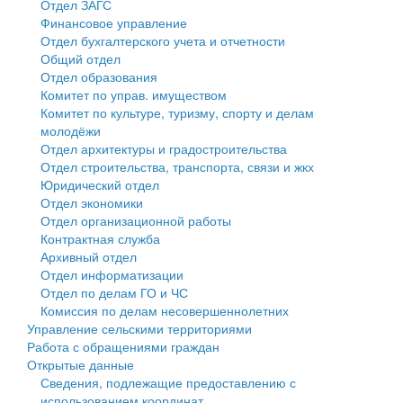
Отдел ЗАГС
Финансовое управление
Государственные услуги
Символика
муниципального округа Тверской области
Финансовое управление
Отдел бухгалтерского учета и отчетности
Общий отдел
Промышленность и АПК
Устав
Администрация Кашинского муниципального округа
Бюджет для граждан
Отдел образования
Комитет по управ. имуществом
Экономика и бизнес
Гостям округа
Тверской области
Имущество
Комитет по культуре, туризму, спорту и делам
молодёжи
...
Туризм
Управление сельскими территориями
Выявление правообладателей ранее учтенных
Отдел архитектуры и градостроительства
Отдел строительства, транспорта, связи и жкх
Культура
Открытые данные
объектов недвижимости
Юридический отдел
Отдел экономики
Образование
Работа с обращениями граждан
Имущественная поддержка субъектов малого и
Отдел организационной работы
Контрактная служба
Здравоохранение
Муниципальный контроль
среднего предпринимательства
Архивный отдел
Отдел информатизации
Социальная защита
Муниципальные услуги
Информационная поддержка субъектов малого и
Отдел по делам ГО и ЧС
Комиссия по делам несовершеннолетних
Фотоальбом
Проекты административных регламентов
среднего предпринимательства
Управление сельскими территориями
Работа с обращениями граждан
Антимонопольный комплаенс
Муниципальные программы
Открытые данные
Сведения, подлежащие предоставлению с
Противодействие коррупции
Контрольно-счетная палата
использованием координат