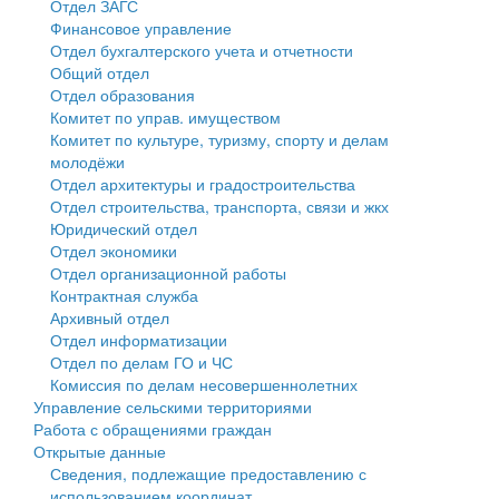
Отдел ЗАГС
Финансовое управление
Государственные услуги
Символика
муниципального округа Тверской области
Финансовое управление
Отдел бухгалтерского учета и отчетности
Общий отдел
Промышленность и АПК
Устав
Администрация Кашинского муниципального округа
Бюджет для граждан
Отдел образования
Комитет по управ. имуществом
Экономика и бизнес
Гостям округа
Тверской области
Имущество
Комитет по культуре, туризму, спорту и делам
молодёжи
...
Туризм
Управление сельскими территориями
Выявление правообладателей ранее учтенных
Отдел архитектуры и градостроительства
Отдел строительства, транспорта, связи и жкх
Культура
Открытые данные
объектов недвижимости
Юридический отдел
Отдел экономики
Образование
Работа с обращениями граждан
Имущественная поддержка субъектов малого и
Отдел организационной работы
Контрактная служба
Здравоохранение
Муниципальный контроль
среднего предпринимательства
Архивный отдел
Отдел информатизации
Социальная защита
Муниципальные услуги
Информационная поддержка субъектов малого и
Отдел по делам ГО и ЧС
Комиссия по делам несовершеннолетних
Фотоальбом
Проекты административных регламентов
среднего предпринимательства
Управление сельскими территориями
Работа с обращениями граждан
Антимонопольный комплаенс
Муниципальные программы
Открытые данные
Сведения, подлежащие предоставлению с
Противодействие коррупции
Контрольно-счетная палата
использованием координат