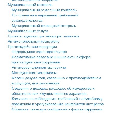
Муниципальный контроль
Персональные данные
Муниципальный земельный контроль
Профилактика нарушений требований
Оценка регулирующего воздействия
законодательства
Муниципальный жилищный контроль
Деятельность МУ
Муниципальные услуги
Проекты административных регламентов
Нормативы градостроительного проектирования
Антимонопольный комплаенс
Противодействие коррупции
Правила землепользования и застройки
Федеральное законодательство
Нормативные правовые и иные акты в сфере
Генеральные планы
противодействия коррупции
Антикоррупционная экспертиза
Проекты планировки территории
Методические материалы
Формы документов, связанных с противодействием
Собрание депутатов
коррупции, для заполнения
Сведения о доходах, расходах, об имуществе и
Городское поселение
обязательствах имущественного характера
Комиссия по соблюдению требований к служебному
Сельские поселения
поведению и урегулированию конфликтов интересов
Обратная связь для сообщений о фактах коррупции