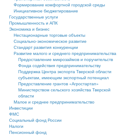
Формирование комфортной городской среды
Государственные услуги
Символика
муниципального округа Тверской области
Финансовое управление
Инициативное бюджетирование
Государственные услуги
Промышленность и АПК
Устав
Администрация Кашинского муниципального округа
Бюджет для граждан
Промышленность и АПК
Экономика и бизнес
Экономика и бизнес
Гостям округа
Тверской области
Имущество
Нестационарные торговые объекты
Социально-экономическое развитие
...
Туризм
Управление сельскими территориями
Выявление правообладателей ранее учтенных
Стандарт развития конкуренции
Развитие малого и среднего предпринимательства
Культура
Открытые данные
объектов недвижимости
Предоставление микрозаймов и поручительств
Фонда содействия предпринимательству
Образование
Работа с обращениями граждан
Имущественная поддержка субъектов малого и
Поддержка Центра экспорта Тверской области
субъектам, имеющим экспортный потенциал
Здравоохранение
Муниципальный контроль
среднего предпринимательства
Предоставление грантов «Агростартап»
Министерством сельского хозяйства Тверской
Социальная защита
Муниципальные услуги
Информационная поддержка субъектов малого и
области
Малое и среднее предпринимательство
Фотоальбом
Проекты административных регламентов
среднего предпринимательства
Инвестиции
ФМС
Антимонопольный комплаенс
Муниципальные программы
Социальный фонд России
Налоги
Противодействие коррупции
Контрольно-счетная палата
Пенсионный фонд