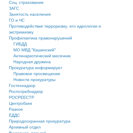
Соц. страхование
Персональные данные
ЗАГС
Занятость населения
Оценка регулирующего воздействия
ГО и ЧС
Противодействие терроризму, его идеологии и
Деятельность МУ
экстремизму
Профилактика правонарушений
Нормативы градостроительного проектирования
ГИБДД
МО МВД "Кашинский"
Правила землепользования и застройки
Антинаркотический месячник
Народная дружина
Генеральные планы
Прокуратура информирует
Правовое просвещение
Проекты планировки территории
Новости прокуратуры
Гостехнадзор
Собрание депутатов
Роспотребнадзор
РОСРЕЕСТР
Городское поселение
Центробанк
Разное
Сельские поселения
ЕДДС
Природоохранная прокуратура
Архивный отдел
Внимание, розыск!