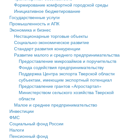
Формирование комфортной городской среды
Государственные услуги
Символика
муниципального округа Тверской области
Финансовое управление
Инициативное бюджетирование
Государственные услуги
Промышленность и АПК
Устав
Администрация Кашинского муниципального округа
Бюджет для граждан
Промышленность и АПК
Экономика и бизнес
Экономика и бизнес
Гостям округа
Тверской области
Имущество
Нестационарные торговые объекты
Социально-экономическое развитие
...
Туризм
Управление сельскими территориями
Выявление правообладателей ранее учтенных
Стандарт развития конкуренции
Развитие малого и среднего предпринимательства
Культура
Открытые данные
объектов недвижимости
Предоставление микрозаймов и поручительств
Фонда содействия предпринимательству
Образование
Работа с обращениями граждан
Имущественная поддержка субъектов малого и
Поддержка Центра экспорта Тверской области
субъектам, имеющим экспортный потенциал
Здравоохранение
Муниципальный контроль
среднего предпринимательства
Предоставление грантов «Агростартап»
Министерством сельского хозяйства Тверской
Социальная защита
Муниципальные услуги
Информационная поддержка субъектов малого и
области
Малое и среднее предпринимательство
Фотоальбом
Проекты административных регламентов
среднего предпринимательства
Инвестиции
ФМС
Антимонопольный комплаенс
Муниципальные программы
Социальный фонд России
Налоги
Противодействие коррупции
Контрольно-счетная палата
Пенсионный фонд