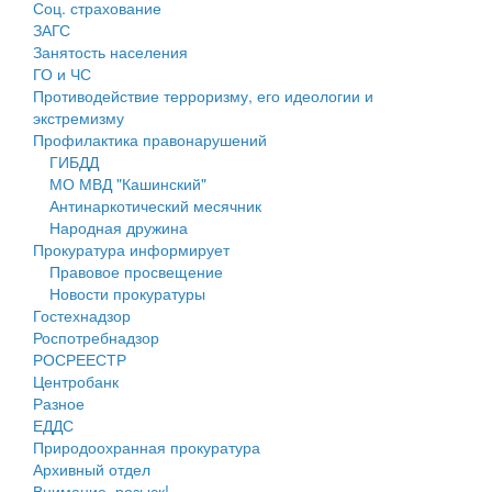
Соц. страхование
Персональные данные
ЗАГС
Занятость населения
Оценка регулирующего воздействия
ГО и ЧС
Противодействие терроризму, его идеологии и
Деятельность МУ
экстремизму
Профилактика правонарушений
Нормативы градостроительного проектирования
ГИБДД
МО МВД "Кашинский"
Правила землепользования и застройки
Антинаркотический месячник
Народная дружина
Генеральные планы
Прокуратура информирует
Правовое просвещение
Проекты планировки территории
Новости прокуратуры
Гостехнадзор
Собрание депутатов
Роспотребнадзор
РОСРЕЕСТР
Городское поселение
Центробанк
Разное
Сельские поселения
ЕДДС
Природоохранная прокуратура
Архивный отдел
Внимание, розыск!