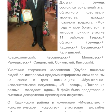
Досуга» г. Бежецк
состоялся зональный этап
областного фестиваля
творчества граждан
пожилого возраста «Мои
года – мое богатство», в
котором приняли участие
11 районов Тверской
области (Бежецкий,
Кашинский, Весьегонский,
Калязинский,
Краснохолмский, Кесовогорский, Молоковский,
Рамешковский, Сандовский, Сонковский, Кимрский).
Участники творческих коллективов (Клубов пожилых
людей по интересам) продемонстрировали свои таланты
на сцене в трех номинациях: «Музыкально-
исполнительское искусство», «Я - автор», «Поколения
разные – молодость одна». В фойе была представлена
выставка декоративно-прикладного искусства.
От Кашинского района в номинации «Музыкально -
исполнительское искусство» участвовал ансамбль
«Поющие сердца» Кашинского районного Дома культуры,