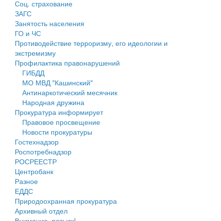
Соц. страхование
Персональные данные
ЗАГС
Занятость населения
Оценка регулирующего воздействия
ГО и ЧС
Противодействие терроризму, его идеологии и
Деятельность МУ
экстремизму
Профилактика правонарушений
Нормативы градостроительного проектирования
ГИБДД
МО МВД "Кашинский"
Правила землепользования и застройки
Антинаркотический месячник
Народная дружина
Генеральные планы
Прокуратура информирует
Правовое просвещение
Проекты планировки территории
Новости прокуратуры
Гостехнадзор
Собрание депутатов
Роспотребнадзор
РОСРЕЕСТР
Городское поселение
Центробанк
Разное
Сельские поселения
ЕДДС
Природоохранная прокуратура
Архивный отдел
Внимание, розыск!