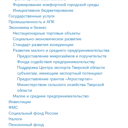
Формирование комфортной городской среды
Государственные услуги
Символика
муниципального округа Тверской области
Финансовое управление
Инициативное бюджетирование
Государственные услуги
Промышленность и АПК
Устав
Администрация Кашинского муниципального округа
Бюджет для граждан
Промышленность и АПК
Экономика и бизнес
Экономика и бизнес
Гостям округа
Тверской области
Имущество
Нестационарные торговые объекты
Социально-экономическое развитие
...
Туризм
Управление сельскими территориями
Выявление правообладателей ранее учтенных
Стандарт развития конкуренции
Развитие малого и среднего предпринимательства
Культура
Открытые данные
объектов недвижимости
Предоставление микрозаймов и поручительств
Фонда содействия предпринимательству
Образование
Работа с обращениями граждан
Имущественная поддержка субъектов малого и
Поддержка Центра экспорта Тверской области
субъектам, имеющим экспортный потенциал
Здравоохранение
Муниципальный контроль
среднего предпринимательства
Предоставление грантов «Агростартап»
Министерством сельского хозяйства Тверской
Социальная защита
Муниципальные услуги
Информационная поддержка субъектов малого и
области
Малое и среднее предпринимательство
Фотоальбом
Проекты административных регламентов
среднего предпринимательства
Инвестиции
ФМС
Антимонопольный комплаенс
Муниципальные программы
Социальный фонд России
Налоги
Противодействие коррупции
Контрольно-счетная палата
Пенсионный фонд