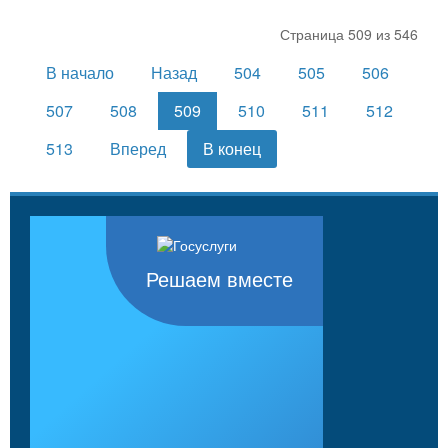
Страница 509 из 546
В начало
Назад
504
505
506
507
508
509
510
511
512
513
Вперед
В конец
Решаем вместе