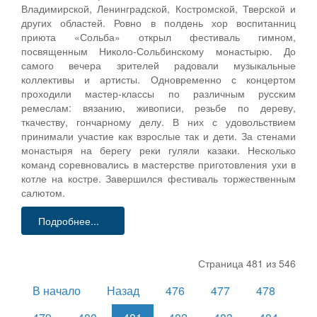
Владимирской, Ленинградской, Костромской, Тверской и
других областей. Ровно в полдень хор воспитанниц
приюта «Сольба» открыл фестиваль гимном,
посвященным Николо-Сольбинскому монастырю. До
самого вечера зрителей радовали музыкальные
коллективы и артисты. Одновременно с концертом
проходили мастер-классы по различным русским
ремеслам: вязанию, живописи, резьбе по дереву,
ткачеству, гончарному делу. В них с удовольствием
принимали участие как взрослые так и дети. За стенами
монастыря на берегу реки гуляли казаки. Несколько
команд соревновались в мастерстве приготовления ухи в
котле на костре. Завершился фестиваль торжественным
салютом.
Подробнее...
Страница 481 из 546
В начало
Назад
476
477
478