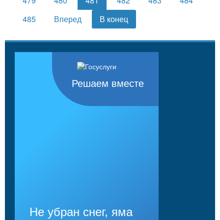
479
480
481
482
483
484
485
Вперед
В конец
Решаем вместе
Не убран снег, яма