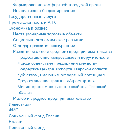
Формирование комфортной городской среды
Государственные услуги
Символика
муниципального округа Тверской области
Финансовое управление
Инициативное бюджетирование
Государственные услуги
Промышленность и АПК
Устав
Администрация Кашинского муниципального округа
Бюджет для граждан
Промышленность и АПК
Экономика и бизнес
Экономика и бизнес
Гостям округа
Тверской области
Имущество
Нестационарные торговые объекты
Социально-экономическое развитие
...
Туризм
Управление сельскими территориями
Выявление правообладателей ранее учтенных
Стандарт развития конкуренции
Развитие малого и среднего предпринимательства
Культура
Открытые данные
объектов недвижимости
Предоставление микрозаймов и поручительств
Фонда содействия предпринимательству
Образование
Работа с обращениями граждан
Имущественная поддержка субъектов малого и
Поддержка Центра экспорта Тверской области
субъектам, имеющим экспортный потенциал
Здравоохранение
Муниципальный контроль
среднего предпринимательства
Предоставление грантов «Агростартап»
Министерством сельского хозяйства Тверской
Социальная защита
Муниципальные услуги
Информационная поддержка субъектов малого и
области
Малое и среднее предпринимательство
Фотоальбом
Проекты административных регламентов
среднего предпринимательства
Инвестиции
ФМС
Антимонопольный комплаенс
Муниципальные программы
Социальный фонд России
Налоги
Противодействие коррупции
Контрольно-счетная палата
Пенсионный фонд