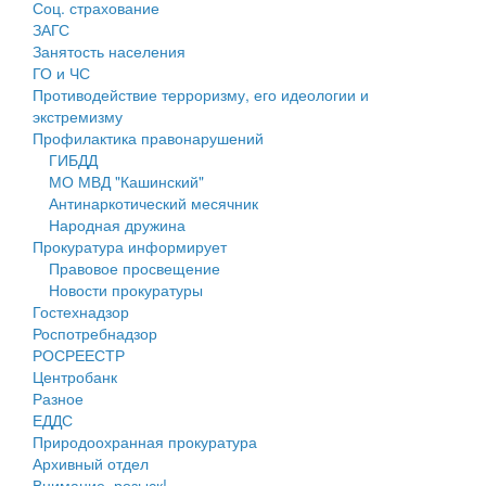
Соц. страхование
Персональные данные
ЗАГС
Занятость населения
Оценка регулирующего воздействия
ГО и ЧС
Противодействие терроризму, его идеологии и
Деятельность МУ
экстремизму
Профилактика правонарушений
Нормативы градостроительного проектирования
ГИБДД
МО МВД "Кашинский"
Правила землепользования и застройки
Антинаркотический месячник
Народная дружина
Генеральные планы
Прокуратура информирует
Правовое просвещение
Проекты планировки территории
Новости прокуратуры
Гостехнадзор
Собрание депутатов
Роспотребнадзор
РОСРЕЕСТР
Городское поселение
Центробанк
Разное
Сельские поселения
ЕДДС
Природоохранная прокуратура
Архивный отдел
Внимание, розыск!