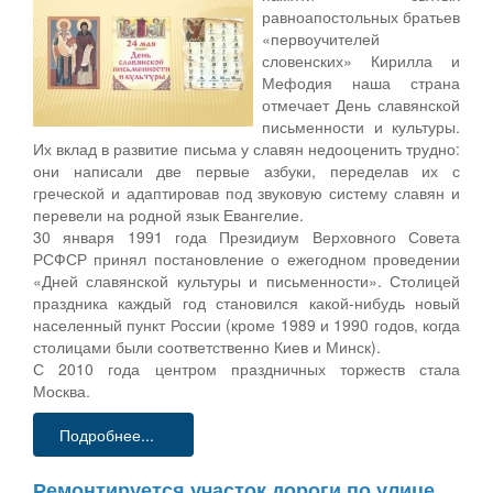
равноапостольных братьев
«первоучителей
словенских» Кирилла и
Мефодия наша страна
отмечает День славянской
письменности и культуры.
Их вклад в развитие письма у славян недооценить трудно:
они написали две первые азбуки, переделав их с
греческой и адаптировав под звуковую систему славян и
перевели на родной язык Евангелие.
30 января 1991 года Президиум Верховного Совета
РСФСР принял постановление о ежегодном проведении
«Дней славянской культуры и письменности». Столицей
праздника каждый год становился какой-нибудь новый
населенный пункт России (кроме 1989 и 1990 годов, когда
столицами были соответственно Киев и Минск).
С 2010 года центром праздничных торжеств стала
Москва.
Подробнее...
Ремонтируется участок дороги по улице