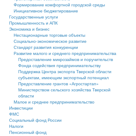
Формирование комфортной городской среды
Государственные услуги
Символика
муниципального округа Тверской области
Финансовое управление
Инициативное бюджетирование
Государственные услуги
Промышленность и АПК
Устав
Администрация Кашинского муниципального округа
Бюджет для граждан
Промышленность и АПК
Экономика и бизнес
Экономика и бизнес
Гостям округа
Тверской области
Имущество
Нестационарные торговые объекты
Социально-экономическое развитие
...
Туризм
Управление сельскими территориями
Выявление правообладателей ранее учтенных
Стандарт развития конкуренции
Развитие малого и среднего предпринимательства
Культура
Открытые данные
объектов недвижимости
Предоставление микрозаймов и поручительств
Фонда содействия предпринимательству
Образование
Работа с обращениями граждан
Имущественная поддержка субъектов малого и
Поддержка Центра экспорта Тверской области
субъектам, имеющим экспортный потенциал
Здравоохранение
Муниципальный контроль
среднего предпринимательства
Предоставление грантов «Агростартап»
Министерством сельского хозяйства Тверской
Социальная защита
Муниципальные услуги
Информационная поддержка субъектов малого и
области
Малое и среднее предпринимательство
Фотоальбом
Проекты административных регламентов
среднего предпринимательства
Инвестиции
ФМС
Антимонопольный комплаенс
Муниципальные программы
Социальный фонд России
Налоги
Противодействие коррупции
Контрольно-счетная палата
Пенсионный фонд