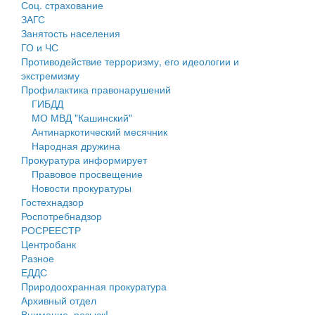
Соц. страхование
Персональные данные
ЗАГС
Занятость населения
Оценка регулирующего воздействия
ГО и ЧС
Противодействие терроризму, его идеологии и
Деятельность МУ
экстремизму
Профилактика правонарушений
Нормативы градостроительного проектирования
ГИБДД
МО МВД "Кашинский"
Правила землепользования и застройки
Антинаркотический месячник
Народная дружина
Генеральные планы
Прокуратура информирует
Правовое просвещение
Проекты планировки территории
Новости прокуратуры
Гостехнадзор
Собрание депутатов
Роспотребнадзор
РОСРЕЕСТР
Городское поселение
Центробанк
Разное
Сельские поселения
ЕДДС
Природоохранная прокуратура
Архивный отдел
Внимание, розыск!