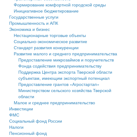
Формирование комфортной городской среды
Государственные услуги
Символика
муниципального округа Тверской области
Финансовое управление
Инициативное бюджетирование
Государственные услуги
Промышленность и АПК
Устав
Администрация Кашинского муниципального округа
Бюджет для граждан
Промышленность и АПК
Экономика и бизнес
Экономика и бизнес
Гостям округа
Тверской области
Имущество
Нестационарные торговые объекты
Социально-экономическое развитие
...
Туризм
Управление сельскими территориями
Выявление правообладателей ранее учтенных
Стандарт развития конкуренции
Развитие малого и среднего предпринимательства
Культура
Открытые данные
объектов недвижимости
Предоставление микрозаймов и поручительств
Фонда содействия предпринимательству
Образование
Работа с обращениями граждан
Имущественная поддержка субъектов малого и
Поддержка Центра экспорта Тверской области
субъектам, имеющим экспортный потенциал
Здравоохранение
Муниципальный контроль
среднего предпринимательства
Предоставление грантов «Агростартап»
Министерством сельского хозяйства Тверской
Социальная защита
Муниципальные услуги
Информационная поддержка субъектов малого и
области
Малое и среднее предпринимательство
Фотоальбом
Проекты административных регламентов
среднего предпринимательства
Инвестиции
ФМС
Антимонопольный комплаенс
Муниципальные программы
Социальный фонд России
Налоги
Противодействие коррупции
Контрольно-счетная палата
Пенсионный фонд