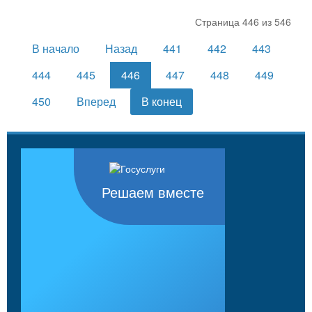
Страница 446 из 546
В начало
Назад
441
442
443
444
445
446
447
448
449
450
Вперед
В конец
Решаем вместе