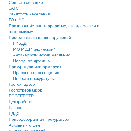
Соц. страхование
Персональные данные
ЗАГС
Занятость населения
Оценка регулирующего воздействия
ГО и ЧС
Противодействие терроризму, его идеологии и
Деятельность МУ
экстремизму
Профилактика правонарушений
Нормативы градостроительного проектирования
ГИБДД
МО МВД "Кашинский"
Правила землепользования и застройки
Антинаркотический месячник
Народная дружина
Генеральные планы
Прокуратура информирует
Правовое просвещение
Проекты планировки территории
Новости прокуратуры
Гостехнадзор
Собрание депутатов
Роспотребнадзор
РОСРЕЕСТР
Городское поселение
Центробанк
Разное
Сельские поселения
ЕДДС
Природоохранная прокуратура
Архивный отдел
Внимание, розыск!