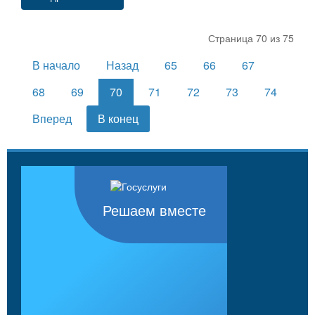
Страница 70 из 75
В начало
Назад
65
66
67
68
69
70
71
72
73
74
Вперед
В конец
Решаем вместе