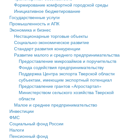
Формирование комфортной городской среды
Государственные услуги
Символика
муниципального округа Тверской области
Финансовое управление
Инициативное бюджетирование
Государственные услуги
Промышленность и АПК
Устав
Администрация Кашинского муниципального округа
Бюджет для граждан
Промышленность и АПК
Экономика и бизнес
Экономика и бизнес
Гостям округа
Тверской области
Имущество
Нестационарные торговые объекты
Социально-экономическое развитие
...
Туризм
Управление сельскими территориями
Выявление правообладателей ранее учтенных
Стандарт развития конкуренции
Развитие малого и среднего предпринимательства
Культура
Открытые данные
объектов недвижимости
Предоставление микрозаймов и поручительств
Фонда содействия предпринимательству
Образование
Работа с обращениями граждан
Имущественная поддержка субъектов малого и
Поддержка Центра экспорта Тверской области
субъектам, имеющим экспортный потенциал
Здравоохранение
Муниципальный контроль
среднего предпринимательства
Предоставление грантов «Агростартап»
Министерством сельского хозяйства Тверской
Социальная защита
Муниципальные услуги
Информационная поддержка субъектов малого и
области
Малое и среднее предпринимательство
Фотоальбом
Проекты административных регламентов
среднего предпринимательства
Инвестиции
ФМС
Антимонопольный комплаенс
Муниципальные программы
Социальный фонд России
Налоги
Противодействие коррупции
Контрольно-счетная палата
Пенсионный фонд