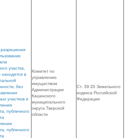
 разрешения
ользование
 или
ого участка,
Комитет по
 находятся в
управлению
пальной
имуществом
нности, без
Ст. 39.33 Земельного
Администрации
тавления
кодекса Российской
Кашинского
ых участков и
Федерации
муниципального
вления
округа Тверской
та, публичного
области
та
вления
та, публичного
та