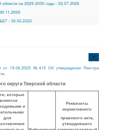
 области на 2025-2030 годы
-
02.07.2026
30.11.2020
 №27
-
30.06.2026
ти от 19.06.2025 №415 Об утверждении Реестра
ти.
о округа Тверской области
ги, которые
вляются
Реквизиты
ходимыми и
нормативного
зательными
для
правового акта,
доставления
утвердившего
иципальных
Информация
административный