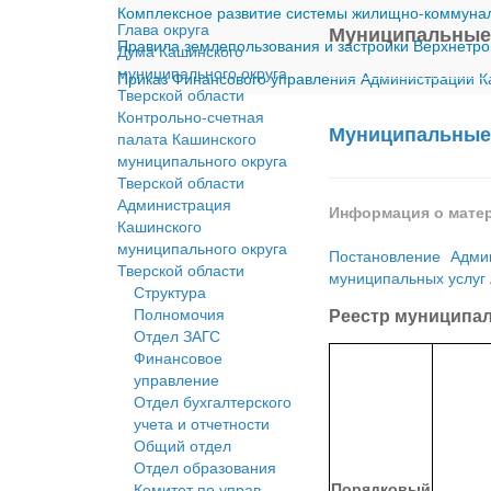
Комплексное развитие системы жилищно-коммуналь
Глава округа
Муниципальные
Правила землепользования и застройки Верхнетро
Дума Кашинского
муниципального округа
Приказ Финансового управления Администрации Ка
Тверской области
Контрольно-счетная
Муниципальные
палата Кашинского
муниципального округа
Тверской области
Администрация
Информация о мате
Кашинского
муниципального округа
Постановление Адми
Тверской области
муниципальных услуг 
Структура
Полномочия
Реестр муниципал
Отдел ЗАГС
Финансовое
управление
Отдел бухгалтерского
учета и отчетности
Общий отдел
Отдел образования
Порядковый
Комитет по управ.