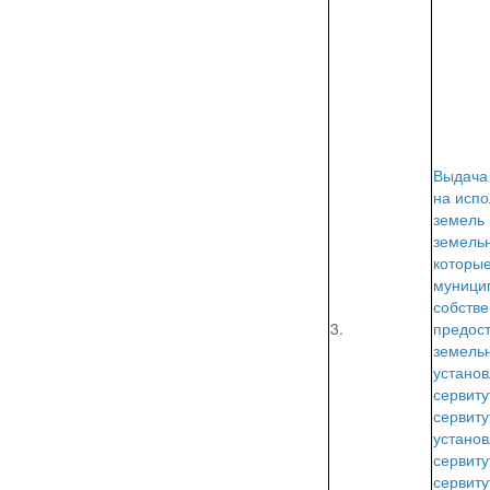
Выдача
на исп
земель
земельн
которые
муници
собстве
3.
предос
земельн
устано
сервиту
сервиту
устано
сервиту
сервиту