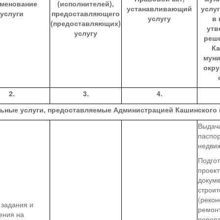
менование
(исполнителей),
устанавливающий
услу
услуги
предоставляющего
услугу
в 
(предоставляющих)
утв
услугу
реш
Ка
муни
окру
2.
3.
4.
льные услуги, предоставляемые
Администрацией Кашинского
Выдача
паспор
недви
Подгот
проек
докум
строит
(рекон
 задания и
ремонт
ения на
переп