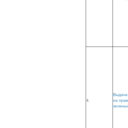
Выдача
4.
на прав
зелены