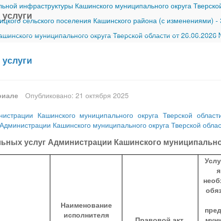
ной инфраструктуры Кашинского муниципального округа Тверской
 услуги
ицкого сельского поселения Кашинского района (с изменениями)
-
шинского муниципального округа Тверской области от 26.06.2026
 услуги
риале
Опубликовано: 21 октября 2025
нистрации Кашинского муниципального округа Тверской облас
Администрации Кашинского муниципального округа Тверской облас
ьных услуг Администрации Кашинского муниципальног
Услу
я
необ
обя
Наименование
пре
исполнителя
Правовой акт,
мун