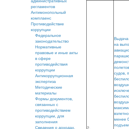
административных
регламентов
Антимонопольный
комплаенс
Противодействие
коррупции
Федеральное
Выдача
законодательство
на вып
Нормативные
авиаци
правовые и иные акты
парашю
в сфере
демонс
противодействия
полето
коррупции
судов, 
Антикоррупционная
беспил
экспертиза
воздушн
Методические
исключ
материалы
беспил
Формы документов,
воздушн
связанных с
максим
противодействием
взлетно
коррупции, для
менее 0
заполнения
подъем
Сведения о доходах,
2.