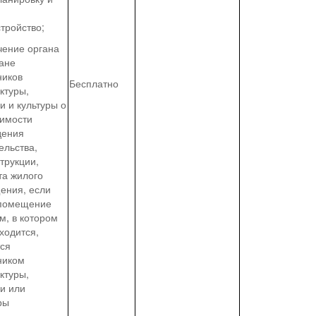
тройство;
чение органа
ане
ников
Бесплатно
ктуры,
и и культуры о
тимости
дения
ельства,
трукции,
та жилого
ения, если
 помещение
м, в котором
ходится,
тся
ником
ктуры,
и или
ры