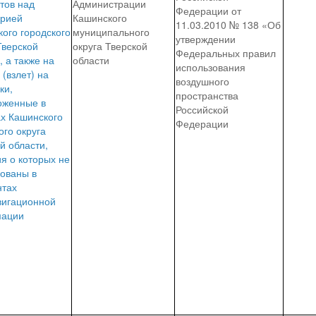
тов над
Администрации
Федерации от
орией
Кашинского
11.03.2010 № 138 «Об
ого городского
муниципального
утверждении
Тверской
округа Тверской
Федеральных правил
, а также на
области
использования
 (взлет) на
воздушного
ки,
пространства
оженные в
Российской
ах Кашинского
Федерации
ого округа
й области,
я о которых не
кованы в
нтах
вигационной
ации