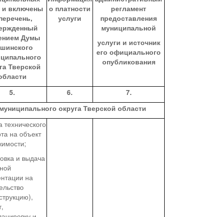
г и включены
о платности
регламент
перечень,
услуги
предоставления
ержденный
муниципальной
ением Думы
услуги и источник
шинского
его официального
ципального
опубликовани
я
га Тверской
области
5.
6.
7.
муниципального округа Тверской области
 технического
та на объект
жимости;
овка и выдача
тной
ентации на
ельство
струкцию),
,
ланировку и