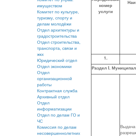
Наи
номер
имуществом
услуги
Комитет по культуре,
туризму, спорту и
делам молодёжи
Отдел архитектуры и
градостроительства
Отдел строительства,
транспорта, связи и
жкх
1
.
Юридический отдел
Отдел экономики
Раздел I. Муниципа
Отдел
организационной
работы
Контрактная служба
Архивный отдел
Отдел
информатизации
Отдел по делам ГО и
ЧС
Выдача
Комиссия по делам
разреш
несовершеннолетних