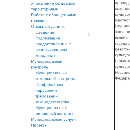
провед
Управление сельскими
сохран
территориями
культур
Работа с обращениями
местно
граждан
(муниц
Открытые данные
значени
Сведения,
1.
включе
подлежащие
госуда
предоставлению с
реестр 
использованием
культур
координат
(памятн
Муниципальный
культур
контроль
Россий
Муниципальный
Федера
земельный контроль
Профилактика
нарушений
требований
законодательства
Муниципальный
жилищный контроль
Муниципальные услуги
Проекты