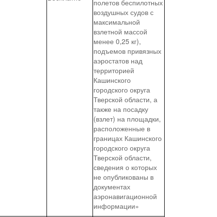
полетов беспилотных
воздушных судов с
максимальной
взлетной массой
менее 0,25 кг),
подъемов привязных
аэростатов над
территорией
Кашинского
городского округа
Тверской области, а
также на посадку
(взлет) на площадки,
расположенные в
границах Кашинского
городского округа
Тверской области,
сведения о которых
не опубликованы в
документах
аэронавигационной
информации»