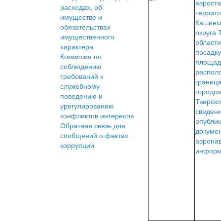
аэроста
расходах, об
террит
имуществе и
Кашинск
обязательствах
округа 
имущественного
области
характера
посадку
Комиссия по
площад
соблюдению
распол
требований к
границ
служебному
городск
поведению и
Тверско
урегулированию
сведени
конфликтов интересов
опубли
Обратная связь для
докуме
сообщений о фактах
аэрона
коррупции
информ