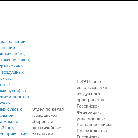
 разрешений
олнение
онных работ,
тных прыжков,
трационных
в воздушных
полеты
П.49 Правил
отных
использования
ых судов( за
воздушного
ением полетов
пространства
отных
Российской
ых судов с
Отдел по делам
Федерации,
альной
гражданской
утвержденных
й массой
обороны и
Постановлением
,25 кг),
чрезвычайным
Правительства
ов привязных
ситуациям
Российской