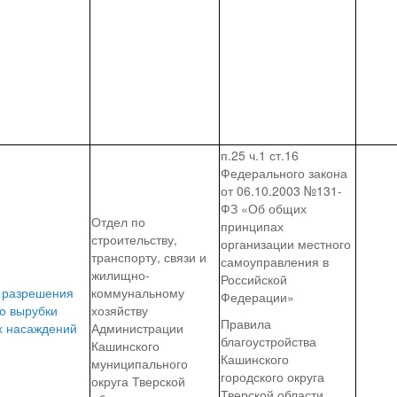
п.25 ч.1 ст.16
Федерального закона
от 06.10.2003 №131-
ФЗ «Об общих
Отдел по
принципах
строительству,
организации местного
транспорту, связи и
самоуправления в
жилищно-
Российской
 разрешения
коммунальному
Федерации»
о вырубки
хозяйству
Правила
х насаждений
Администрации
благоустройства
Кашинского
Кашинского
муниципального
городского округа
округа Тверской
Тверской области,