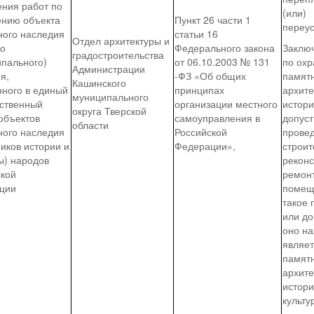
ения работ по
(или)
ению объекта
Пункт 26 части 1
переус
ного наследия
статьи 16
Отдел архитектуры и
го
Федерального закона
Заклю
градостроительства
ипального)
от 06.10.2003 № 131
по охр
Администрации
я,
-ФЗ «Об общих
памят
Кашинского
нного в единый
принципах
архите
муниципального
рственный
организации местного
истори
округа Тверской
объектов
самоуправления в
допус
области
ного наследия
Российской
прове
иков истории и
Федерации»,
строит
ы) народов
реконс
ской
ремон
ции
помещ
такое
или до
оно на
являе
памят
архите
истори
культу