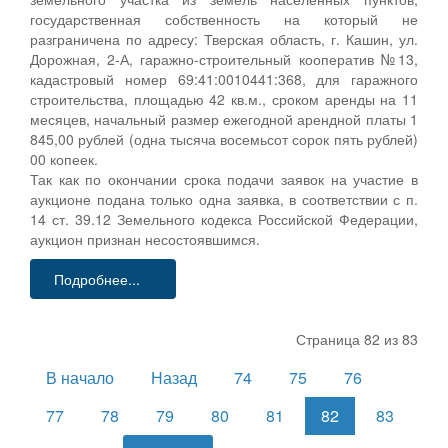
государственная собственность на который не
разграничена по адресу: Тверская область, г. Кашин, ул.
Дорожная, 2-А, гаражно-строительный кооператив №13,
кадастровый номер 69:41:0010441:368, для гаражного
строительства, площадью 42 кв.м., сроком аренды на 11
месяцев, начальный размер ежегодной арендной платы 1
845,00 рублей (одна тысяча восемьсот сорок пять рублей)
00 копеек.
Так как по окончании срока подачи заявок на участие в
аукционе подана только одна заявка, в соответствии с п.
14 ст. 39.12 Земельного кодекса Российской Федерации,
аукцион признан несостоявшимся.
Подробнее...
Страница 82 из 83
В начало
Назад
74
75
76
77
78
79
80
81
82
83