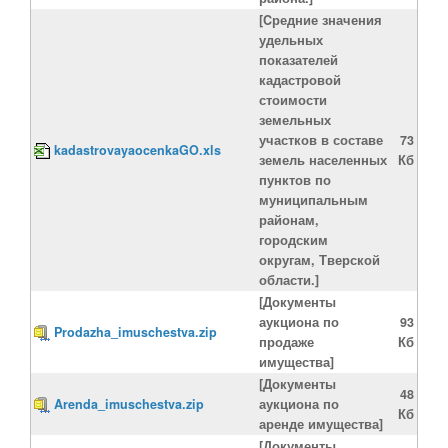
[Cредние значения
удельных
показателей
кадастровой
стоимости
земельных
участков в составе
73
kadastrovayaocenkaGO.xls
земель населенных
Кб
пунктов по
муниципальным
районам,
городским
округам, Тверской
области.]
[Документы
аукциона по
93
Prodazha_imuschestva.zip
продаже
Кб
имущества]
[Документы
48
Arenda_imuschestva.zip
аукциона по
Кб
аренде имущества]
[Документы