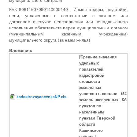
КБК 80611607090140005140 - Иные штрафы, неустойки,
пени, уплаченные в соответствии с законом или
договором в случае неисполнения или ненадлежащего
исполнения обязательств перед муниципальным органом
(муниципальным казенным учреждением)
муниципального округа (за наем жилья)
Вложения:
[Средние значения
удельных
показателей
кадастровой
стоимости
земельных
участков в составе
154
kadastrovayaocenkaNP.xls
земель населенных
Кб
пунктов по
населенным
пунктам Тверской
области
Кашинского
района.]