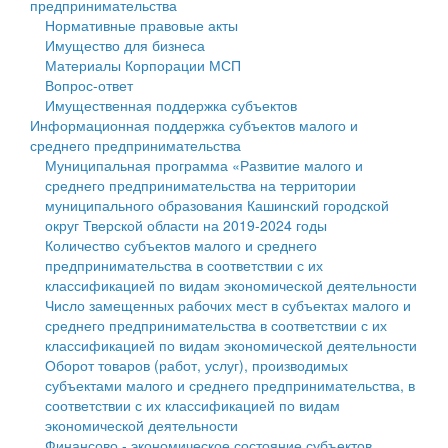
предпринимательства
Нормативные правовые акты
Государственные услуги
Символика
муниципального округа Тверской области
Финансовое управление
Имущество для бизнеса
Материалы Корпорации МСП
Промышленность и АПК
Устав
Администрация Кашинского муниципального округа
Бюджет для граждан
Вопрос-ответ
Имущественная поддержка субъектов
Экономика и бизнес
Гостям округа
Тверской области
Имущество
Информационная поддержка субъектов малого и
среднего предпринимательства
...
Туризм
Управление сельскими территориями
Выявление правообладателей ранее учтенных
Муниципальная программа «Развитие малого и
среднего предпринимательства на территории
Культура
Открытые данные
объектов недвижимости
муниципального образования Кашинский городской
округ Тверской области на 2019-2024 годы
Образование
Работа с обращениями граждан
Имущественная поддержка субъектов малого и
Количество субъектов малого и среднего
предпринимательства в соответствии с их
Здравоохранение
Муниципальный контроль
среднего предпринимательства
классификацией по видам экономической деятельности
Число замещенных рабочих мест в субъектах малого и
Социальная защита
Муниципальные услуги
Информационная поддержка субъектов малого и
среднего предпринимательства в соответствии с их
классификацией по видам экономической деятельности
Фотоальбом
Проекты административных регламентов
среднего предпринимательства
Оборот товаров (работ, услуг), производимых
субъектами малого и среднего предпринимательства, в
Антимонопольный комплаенс
Муниципальные программы
соответствии с их классификацией по видам
экономической деятельности
Противодействие коррупции
Контрольно-счетная палата
Финансово - экономическое состояние субъектов