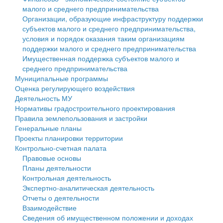
малого и среднего предпринимательства
Персональные данные
Организации, образующие инфраструктуру поддержки
субъектов малого и среднего предпринимательства,
Оценка регулирующего воздействия
условия и порядок оказания таким организациям
поддержки малого и среднего предпринимательства
Деятельность МУ
Имущественная поддержка субъектов малого и
среднего предпринимательства
Нормативы градостроительного проектирования
Муниципальные программы
Оценка регулирующего воздействия
Правила землепользования и застройки
Деятельность МУ
Нормативы градостроительного проектирования
Генеральные планы
Правила землепользования и застройки
Генеральные планы
Проекты планировки территории
Проекты планировки территории
Контрольно-счетная палата
Собрание депутатов
Правовые основы
Планы деятельности
Городское поселение
Контрольная деятельность
Экспертно-аналитическая деятельность
Сельские поселения
Отчеты о деятельности
Взаимодействие
Сведения об имущественном положении и доходах