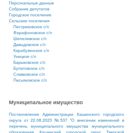
Персональные данные
Собрание депутатов
Городское поселение
Сельские поселения
Пестриковское с/п
Фарафоновское с/п
Шепелевское с/п
Давыдовское с/п
Карабузинское с/п
Уницкое с/п
Барыковское с/п
Булатовское с/п
Славковское с/п
Письяковское с/п
Муниципальное имущество
Постановление Администрации Кашинского городского
округа от 22.08.2023 №537 "О внесении изменений в
перечень муниципального имущества муниципального
образования Кашинский городской округ Тверской